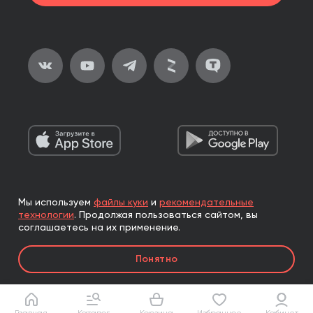
Мы используем
файлы куки
и
рекомендательные
2026, ООО «Альпина Паблишер»
технологии
.
Продолжая пользоваться сайтом, вы
Все права защищены
соглашаетесь на их применение.
Книги реализуются ООО «Альпина Паблишер»
Понятно
по договору комиссии с ООО «Альпина нон-фикшн»,
по договору комиссии с ООО «Альпина ПРО».