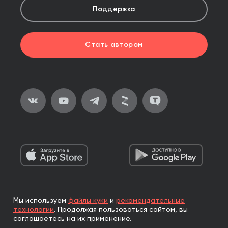
Поддержка
Стать автором
Мы используем
файлы куки
и
рекомендательные
2026, ООО «Альпина Паблишер»
технологии
.
Продолжая пользоваться сайтом, вы
Все права защищены
соглашаетесь на их применение.