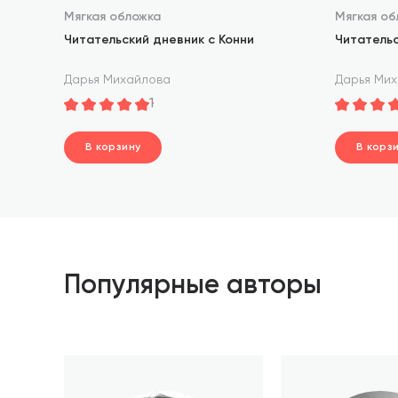
Мягкая обложка
Мягкая об
Читательский дневник с Конни
Читатель
Дарья Михайлова
Дарья Ми
1
В корзину
В корз
шт.
шт
В корзине
В корз
Популярные авторы