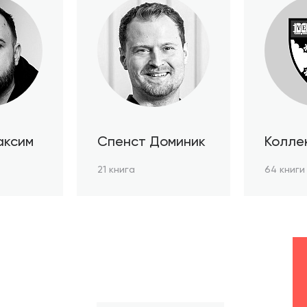
аксим
Спенст Доминик
Колле
автор
21 книга
64 книги