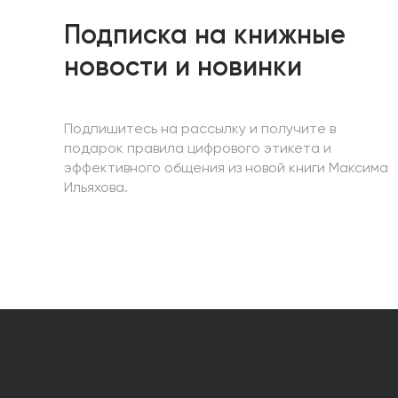
Подписка на книжные
новости и новинки
Подпишитесь на рассылку и получите в
подарок правила цифрового этикета и
эффективного общения из новой книги Максима
Ильяхова.