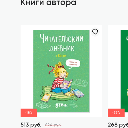
Книги автора
-18%
-33%
513 руб.
268 руб
624 руб.