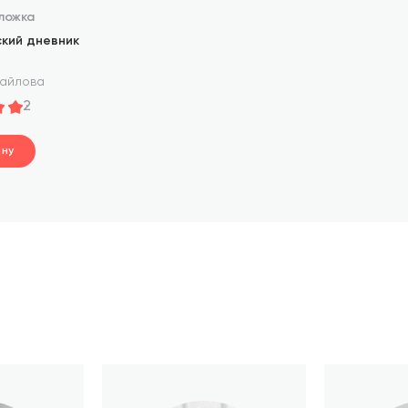
ложка
ский дневник
хайлова
2
ину
.
ине