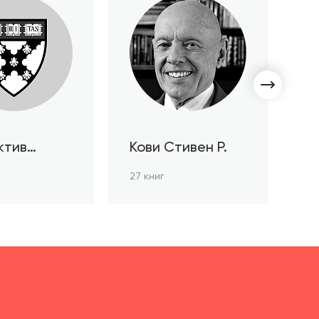
ктив
Кови Стивен Р.
С
ов HBR
Л
27 книг
3 к