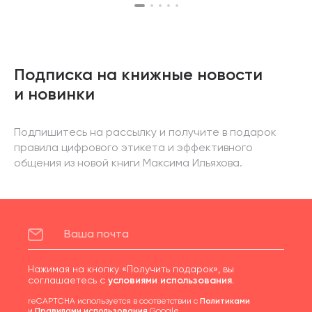
Подписка на книжные новости
и новинки
Подпишитесь на рассылку и получите в подарок
правила цифрового этикета и эффективного
общения из новой книги Максима Ильяхова.
Нажимая на кнопку «Получить подарок», вы
соглашаетесь с
условиями использования
.
reCAPTCHA используется в соответствии с
Политиками
и
Правилами использования
Google.