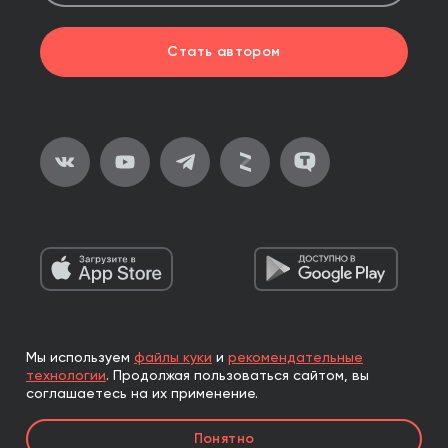
Стать автором
Мы используем
файлы куки
и
рекомендательные
2026, ООО «Альпина Паблишер»
технологии
.
Продолжая пользоваться сайтом, вы
Все права защищены
соглашаетесь на их применение.
Книги реализуются ООО «Альпина Паблишер»
Понятно
по договору комиссии с ООО «Альпина нон-фикшн»,