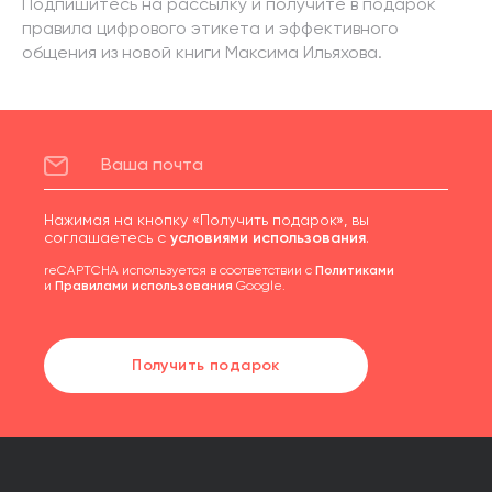
Подпишитесь на рассылку и получите в подарок
правила цифрового этикета и эффективного
общения из новой книги Максима Ильяхова.
Нажимая на кнопку «Получить подарок», вы
соглашаетесь с
условиями использования
.
reCAPTCHA используется в соответствии с
Политиками
и
Правилами использования
Google.
Получить подарок