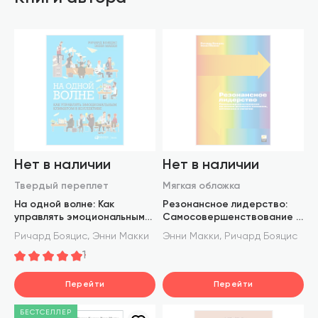
Нет в наличии
Нет в наличии
Твердый переплет
Мягкая обложка
На одной волне: Как
Резонансное лидерство:
управлять эмоциональным
Самосовершенствование и
климатом в коллективе
построение плодотворных
,
,
Ричард Бояцис
Энни Макки
Энни Макки
Ричард Бояцис
взаимоотношений с людьми
1
на основе активного
сознания, оптимизма и
эмпатии
Перейти
Перейти
БЕСТСЕЛЛЕР