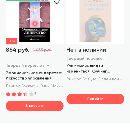
-17%
864 руб.
Нет в наличии
1 035 руб.
Твердый переплет
Твердый переплет
Как помочь людям
измениться. Коучинг
Эмоциональное лидерство:
Сопереживания для
Искусство управления
,
Ричард Бояцис
Эллен ван Остен
безграничного роста и
людьми на основе
,
,
Дэниел Гоулман
Энни Макки
Ричард Бояцис
развития
эмоционального интеллекта
3
Перейти
В корзину
шт.
В корзине