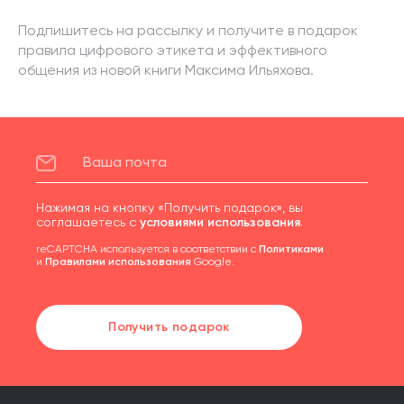
Подпишитесь на рассылку и получите в подарок
правила цифрового этикета и эффективного
общения из новой книги Максима Ильяхова.
Нажимая на кнопку «Получить подарок», вы
соглашаетесь с
условиями использования
.
reCAPTCHA используется в соответствии с
Политиками
и
Правилами использования
Google.
Получить подарок