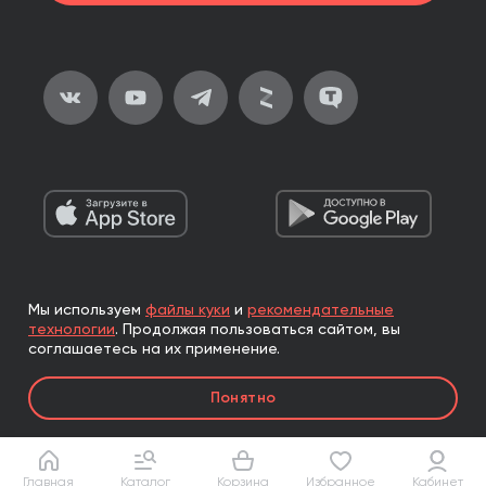
Мы используем
файлы куки
и
рекомендательные
2026, ООО «Альпина Паблишер»
технологии
.
Продолжая пользоваться сайтом, вы
Все права защищены
соглашаетесь на их применение.
Книги реализуются ООО «Альпина Паблишер»
Понятно
по договору комиссии с ООО «Альпина нон-фикшн»,
по договору комиссии с ООО «Альпина ПРО».
Главная
Каталог
Корзина
Избранное
Кабинет