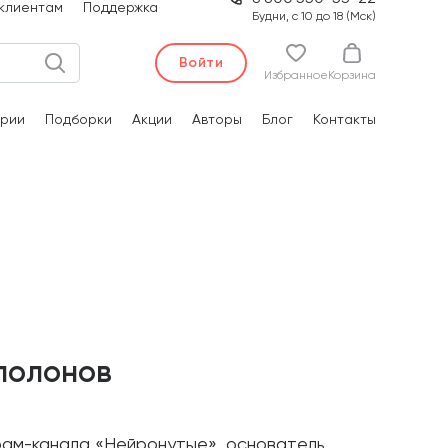
клиентам
Поддержка
Будни, с 10 до 18 (Мск)
Войти
Избранное
Корзина
рии
Подборки
Акции
Авторы
Блог
Контакты
полонов
рам-канала «Нейронутые», основатель