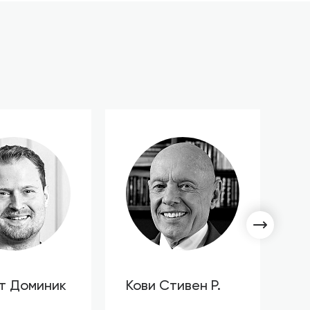
т Доминик
Кови Стивен Р.
С
Л