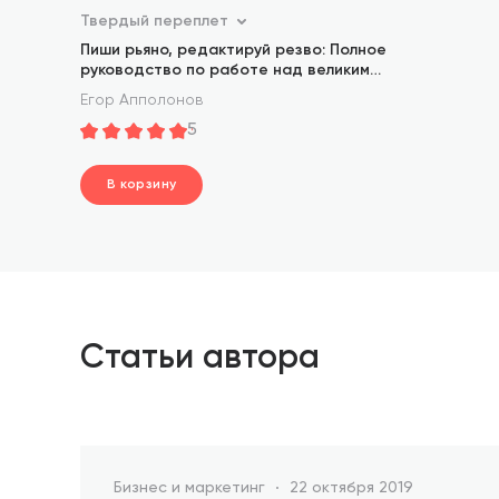
Твердый переплет
Пиши рьяно, редактируй резво: Полное
руководство по работе над великим
романом. Опыт писателей от
Егор Апполонов
Аристотеля до Водолазкина
5
В корзину
шт.
В корзине
Статьи автора
Бизнес и маркетинг
22 октября 2019