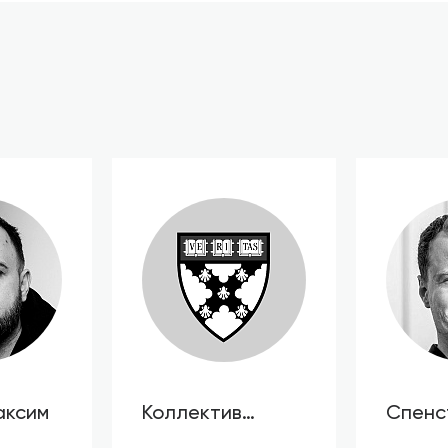
аксим
Коллектив
Спенс
авторов HBR