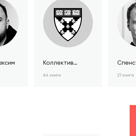
аксим
Коллектив
Спенс
авторов HBR
64 книги
21 книга