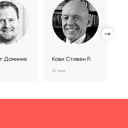
т Доминик
Кови Стивен Р.
С
Л
27 книг
3 к