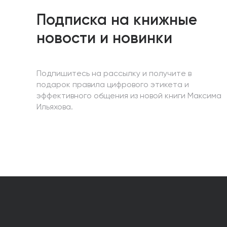
Подписка на книжные
новости и новинки
Подпишитесь на рассылку и получите в
подарок правила цифрового этикета и
эффективного общения из новой книги Максима
Ильяхова.