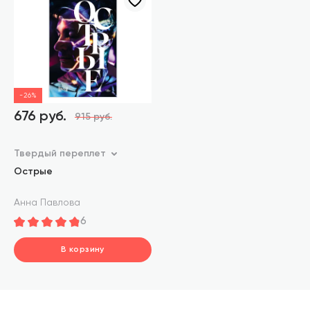
-26%
676 руб.
915 руб.
Твердый переплет
Острые
Анна Павлова
6
В корзину
шт.
В корзине