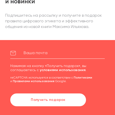
и новинки
Подпишитесь на рассылку и получите в подарок
правила цифрового этикета и эффективного
общения из новой книги Максима Ильяхова.
Нажимая на кнопку «Получить подарок», вы
соглашаетесь с
условиями использования
.
reCAPTCHA используется в соответствии с
Политиками
и
Правилами использования
Google.
Получить подарок