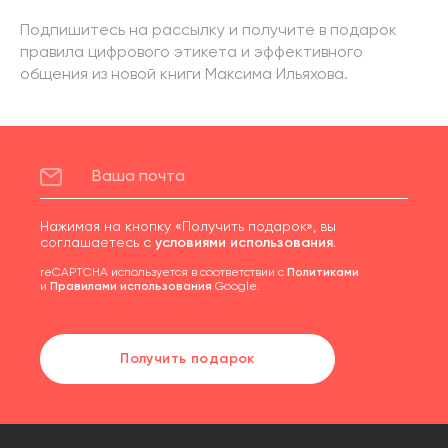
Подпишитесь на рассылку и получите в подарок
правила цифрового этикета и эффективного
общения из новой книги Максима Ильяхова.
Нажимая на кнопку «Получить подарок», вы
соглашаетесь с
условиями использования
.
reCAPTCHA используется в соответствии с
Политиками
и
Правилами использования
Google.
Получить подарок