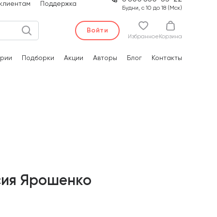
клиентам
Поддержка
Будни, с 10 до 18 (Мск)
Войти
Избранное
Корзина
рии
Подборки
Акции
Авторы
Блог
Контакты
сия Ярошенко