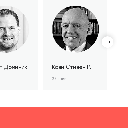
т Доминик
Кови Стивен Р.
С
Л
27 книг
3 к