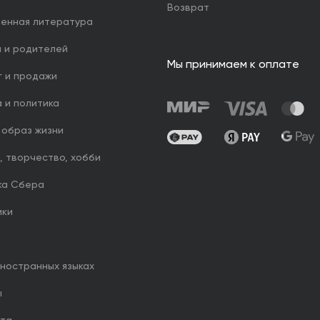
Возврат
венная литература
й и родителей
Мы принимаем к оплате
г и продажи
 и политика
 образ жизни
, творчество, хобби
ка Сбера
ики
иностранных языках
ы