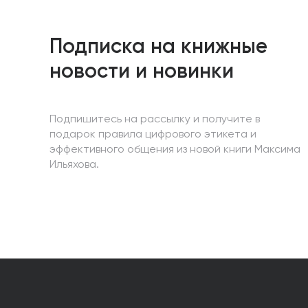
Подписка на книжные
новости и новинки
Подпишитесь на рассылку и получите в
подарок правила цифрового этикета и
эффективного общения из новой книги Максима
Ильяхова.