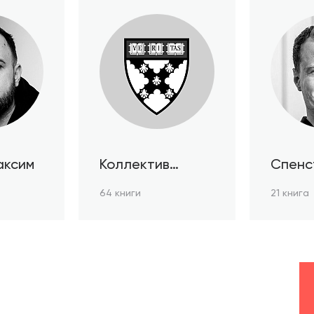
аксим
Коллектив
Спенс
авторов HBR
64 книги
21 книга