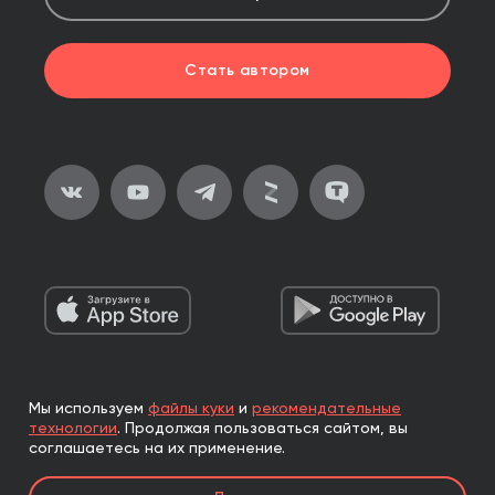
Стать автором
Мы используем
файлы куки
и
рекомендательные
2026, ООО «Альпина Паблишер»
технологии
.
Продолжая пользоваться сайтом, вы
Все права защищены
соглашаетесь на их применение.
Книги реализуются ООО «Альпина Паблишер»