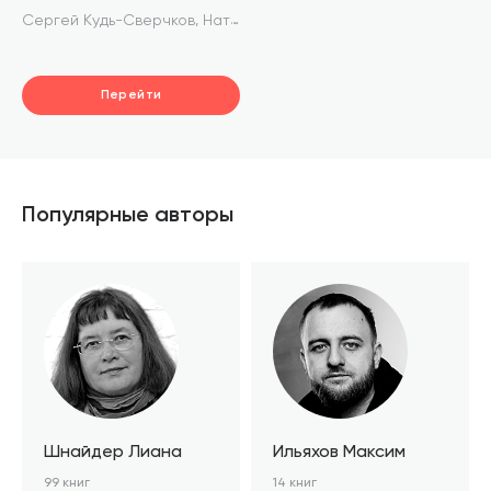
Королёва
,
Сергей Кудь-Сверчков
Наталья Акулова
Перейти
Популярные авторы
Шнайдер Лиана
Ильяхов Максим
99 книг
14 книг