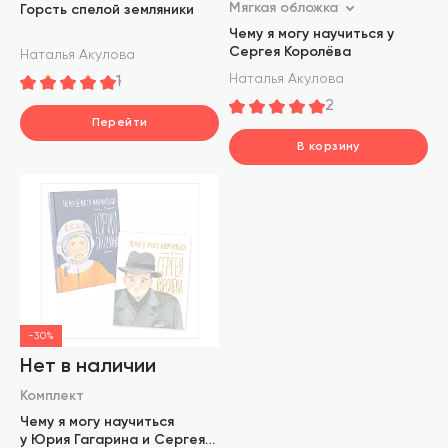
Мягкая обложка
Горсть спелой земляники
Чему я могу научиться у
Сергея Королёва
Наталья Акулова
Наталья Акулова
1
2
Перейти
В корзину
В корзину
шт.
шт.
В корзине
В корзине
-30%
Нет в наличии
Комплект
Чему я могу научиться
у Юрия Гагарина и Сергея