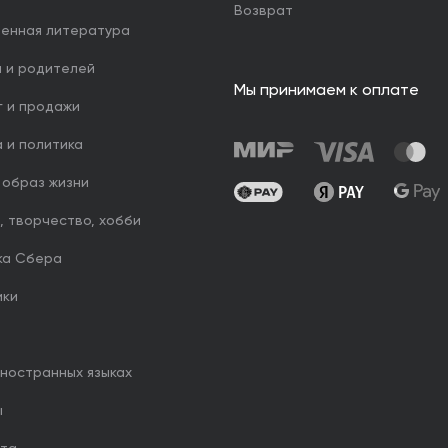
Возврат
венная литература
й и родителей
Мы принимаем к оплате
г и продажи
 и политика
 образ жизни
, творчество, хобби
ка Сбера
ики
иностранных языках
ы