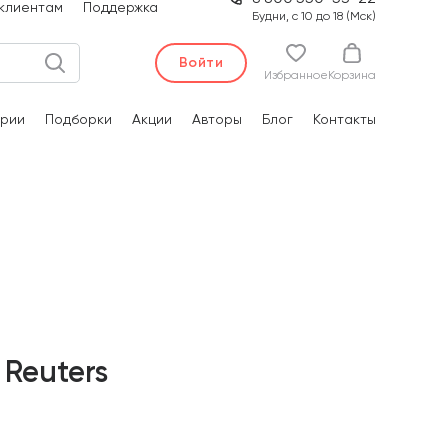
клиентам
Поддержка
Будни, с 10 до 18 (Мск)
Войти
Избранное
Корзина
рии
Подборки
Акции
Авторы
Блог
Контакты
 Reuters