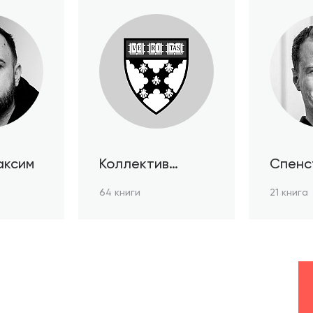
аксим
Коллектив
Спенс
авторов HBR
64 книги
21 книга