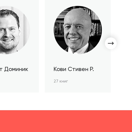
т Доминик
Кови Стивен Р.
С
Л
27 книг
3 к