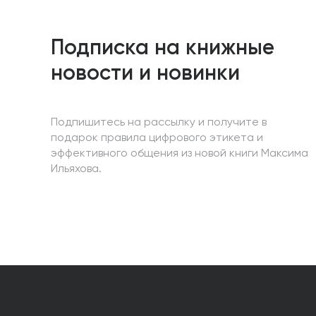
Подписка на книжные
новости и новинки
Подпишитесь на рассылку и получите в
подарок правила цифрового этикета и
эффективного общения из новой книги Максима
Ильяхова.