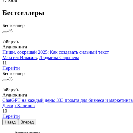
77 книг
Бестселлеры
Бестселлер
-%
749 руб.
Аудиокнига
Пиши, сокращай 2025: Как создавать сильный текст
Максим Ильяхов
,
Людмила Сарычева
11
Перейти
Бестселлер
-%
549 руб.
Аудиокнига
ChatGPT на каждый день: 333 промта для бизнеса и маркетинга
Дамир Халилов
10
Перейти
Назад
Вперёд