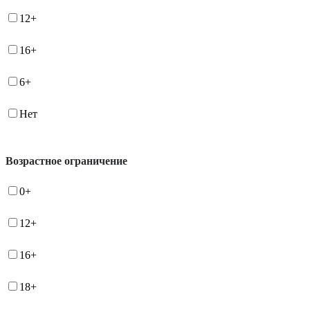
12+
16+
6+
Нет
Возрастное ограничение
0+
12+
16+
18+