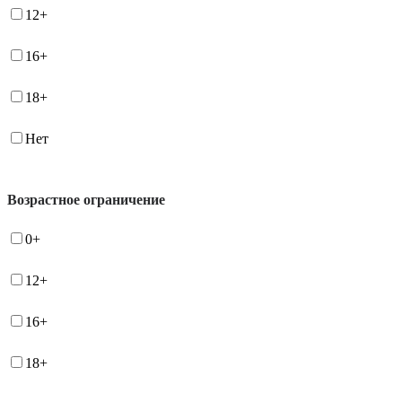
12+
16+
18+
Нет
Возрастное ограничение
0+
12+
16+
18+