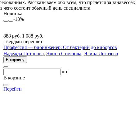
бованных. Рассказываем обо всем, что прячется за занавесом:
 чего состоит обычный день специалиста.
Новинка
-18%
888 руб.
1 088 руб.
Твердый переплет
Профессия 一 биоинженер: От бактерий до киборгов
Надежда Потапова
,
Элина Стоянова
,
Элина Логачева
В корзину
шт.
В корзине
Перейти