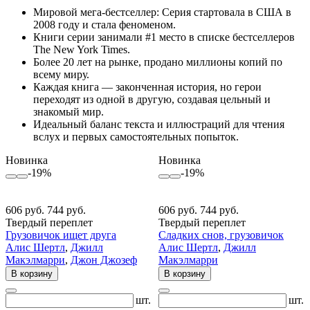
Мировой мега-бестселлер: Серия стартовала в США в
2008 году и стала феноменом.
Книги серии занимали #1 место в списке бестселлеров
The New York Times.
Более 20 лет на рынке, продано миллионы копий по
всему миру.
Каждая книга — законченная история, но герои
переходят из одной в другую, создавая цельный и
знакомый мир.
Идеальный баланс текста и иллюстраций для чтения
вслух и первых самостоятельных попыток.
Новинка
Новинка
-19%
-19%
606 руб.
744 руб.
606 руб.
744 руб.
Твердый переплет
Твердый переплет
Грузовичок ищет друга
Сладких снов, грузовичок
Алис Шертл
,
Джилл
Алис Шертл
,
Джилл
Макэлмарри
,
Джон Джозеф
Макэлмарри
В корзину
В корзину
шт.
шт.