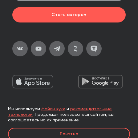
Стать автором
Мы используем
файлы куки
и
рекомендательные
2026, ООО «Альпина Паблишер»
технологии
.
Продолжая пользоваться сайтом, вы
Все права защищены
соглашаетесь на их применение.
Книги реализуются ООО «Альпина Паблишер»
Понятно
по договору комиссии с ООО «Альпина нон-фикшн»,