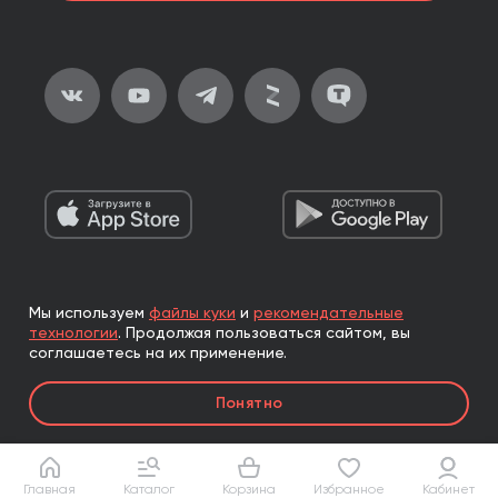
Мы используем
файлы куки
и
рекомендательные
2026, ООО «Альпина Паблишер»
технологии
.
Продолжая пользоваться сайтом, вы
Все права защищены
соглашаетесь на их применение.
Книги реализуются ООО «Альпина Паблишер»
Понятно
по договору комиссии с ООО «Альпина нон-фикшн»,
по договору комиссии с ООО «Альпина ПРО».
Главная
Каталог
Корзина
Избранное
Кабинет