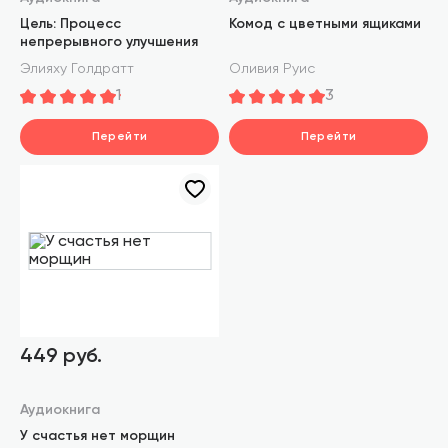
Цель: Процесс
Комод с цветными ящиками
непрерывного улучшения
Элияху Голдратт
Оливия Руис
1
3
Перейти
Перейти
449 руб.
Аудиокнига
У счастья нет морщин