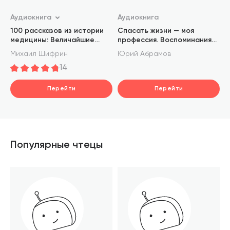
Аудиокнига
Аудиокнига
100 рассказов из истории
Спасать жизни — моя
медицины: Величайшие
профессия. Воспоминания
открытия, подвиги и
советского хирурга
Михаил Шифрин
Юрий Абрамов
преступления во имя
14
вашего здоровья и
долголетия
Перейти
Перейти
Популярные чтецы