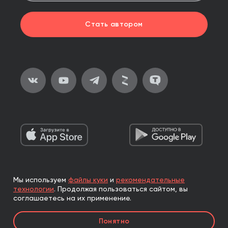
Стать автором
Мы используем
файлы куки
и
рекомендательные
2026, ООО «Альпина Паблишер»
технологии
.
Продолжая пользоваться сайтом, вы
Все права защищены
соглашаетесь на их применение.
Книги реализуются ООО «Альпина Паблишер»
Понятно
по договору комиссии с ООО «Альпина нон-фикшн»,