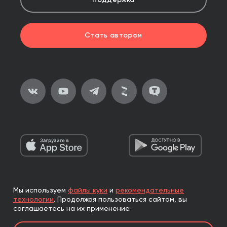
Поддержка
Стать автором
Мы используем
файлы куки
и
рекомендательные
2026, ООО «Альпина Паблишер»
технологии
.
Продолжая пользоваться сайтом, вы
Все права защищены
соглашаетесь на их применение.
Книги реализуются ООО «Альпина Паблишер»