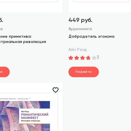
б.
449 руб.
га
Аудиокнига
ние примитива:
Добродетель эгоизма
стриальная революция
Айн Рэнд
3
ти
Перейти