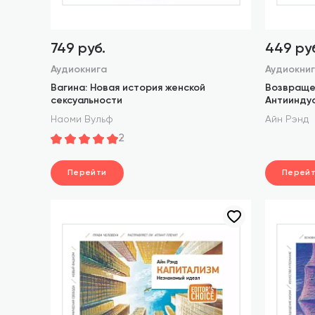
749 руб.
449 ру
Аудиокнига
Аудиокни
Вагина: Новая история женской
Возвраще
сексуальности
Антиинду
Наоми Вульф
Айн Рэнд
2
Перейти
Перей