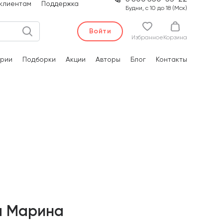
клиентам
Поддержка
Будни, с 10 до 18 (Мск)
Войти
Избранное
Корзина
рии
Подборки
Акции
Авторы
Блог
Контакты
а Марина