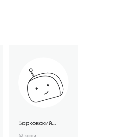
Барковский
Стефан
43 книги