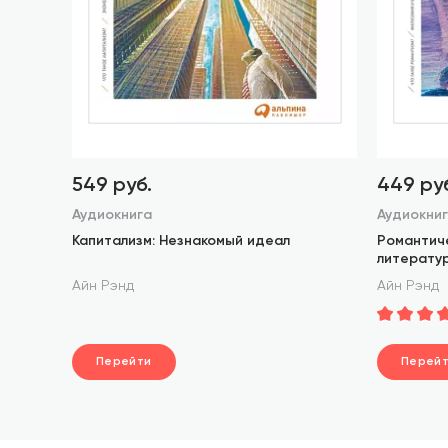
549 руб.
449 ру
Аудиокнига
Аудиокни
Капитализм: Незнакомый идеал
Романтич
литерату
Айн Рэнд
Айн Рэнд
Перейти
Перей