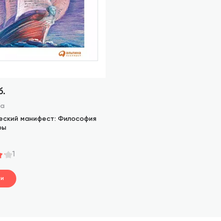
б.
га
еский манифест: Философия
ры
1
ти