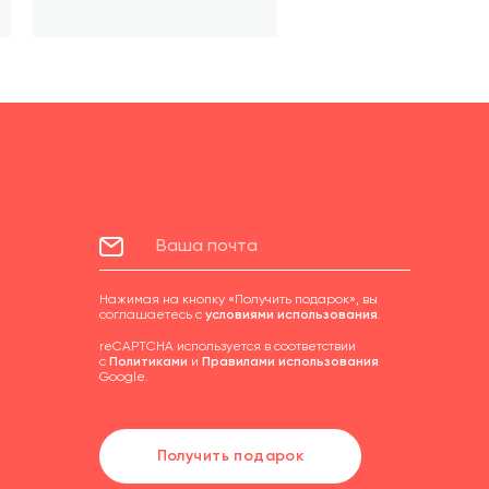
Нажимая на кнопку «Получить подарок», вы
соглашаетесь с
условиями использования
.
reCAPTCHA используется в соответствии
с
Политиками
и
Правилами использования
Google.
Получить подарок