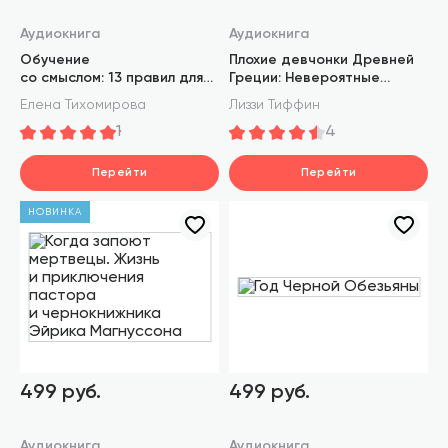
Аудиокнига
Аудиокнига
Обучение
Плохие девчонки Древней
со смыслом: 13 правил для
Греции: Невероятные
тех, кто учит взрослых
истории неистовых,
Елена Тихомирова
Лиззи Тиффин
страстных, хитрых
1
4
и бескомпромиссных богинь
Перейти
Перейти
НОВИНКА
499 руб.
499 руб.
Аудиокнига
Аудиокнига