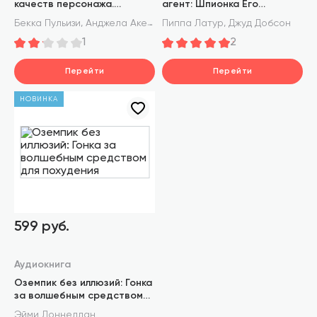
качеств персонажа.
агент: Шпионка Его
Руководство для писателей
Величества в тылу
,
,
Бекка Пульизи
Анджела Акерман
Пиппа Латур
Джуд Добсон
и сценаристов
нацистов
1
2
Перейти
Перейти
НОВИНКА
599 руб.
Аудиокнига
Оземпик без иллюзий: Гонка
за волшебным средством
для похудения
Эйми Доннеллан