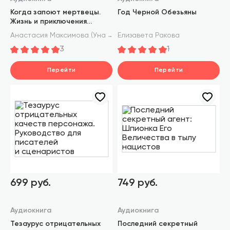
Когда запоют мертвецы.
Год Черной Обезьяны
Жизнь и приключения
пастора и чернокнижника
Анастасия Максимова (Уна Харт)
Елизавета Ракова
Эйрика Магнуссона
3
1
Перейти
Перейти
699 руб.
749 руб.
Аудиокнига
Аудиокнига
Тезаурус отрицательных
Последний секретный