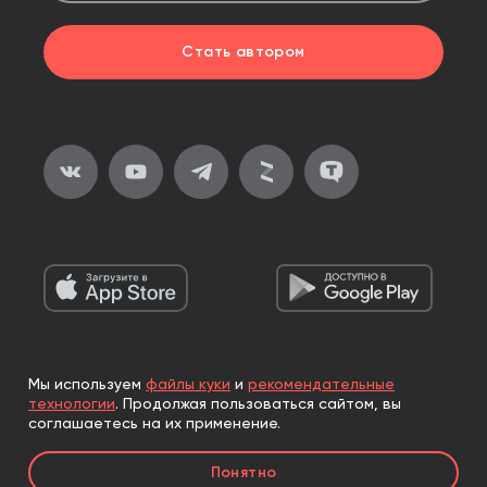
Стать автором
Мы используем
файлы куки
и
рекомендательные
2026, ООО «Альпина Паблишер»
технологии
.
Продолжая пользоваться сайтом, вы
Все права защищены
соглашаетесь на их применение.
Книги реализуются ООО «Альпина Паблишер»
Понятно
по договору комиссии с ООО «Альпина нон-фикшн»,