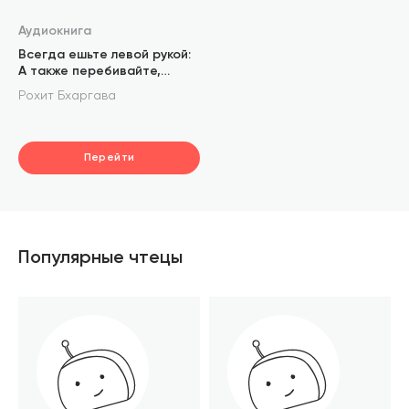
Аудиокнига
Всегда ешьте левой рукой:
А также перебивайте,
прокрастинируйте,
Рохит Бхаргава
шокируйте. Неочевидные
советы для успеха
Перейти
Популярные чтецы