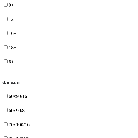
0+
12+
16+
18+
6+
Формат
60x90/16
60x90/8
70x100/16