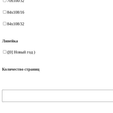
70x100/32
84x108/16
84x108/32
Линейка
([0] Новый год )
Количество страниц