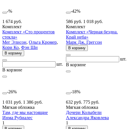
-%
-42%
1 674 руб.
586 руб.
1 018 руб.
Комплект
Комплект
Комплект «Сто процентов
Комплект «Черная бездна.
стекла»
Край неба»
Мег Элисон
,
Ольга Кромер
,
Марк Дж. Грегсон
Кори Ко
,
Фэн Ши
В корзину
В корзину
шт.
шт.
В корзине
В корзине
-26%
-18%
1 031 руб.
1 386 руб.
632 руб.
775 руб.
Мягкая обложка
Мягкая обложка
Там, где мы настоящие
Дочери Колыбели
Инма Рубиалес
Александра Яковлева
1
1
В корзину
В корзину