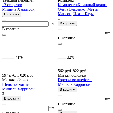
Твердый переплет
Комплект
13 секретов
Комплект «Книжный краш»
Мишель Харрисон
Ольга Власенко
,
Мэтти
Мансон
,
Исаак Блум
В корзину
1
В корзину
шт.
В корзине
шт.
В корзине
-41%
-32%
562 руб.
822 руб.
597 руб.
1 020 руб.
Мягкая обложка
Мягкая обложка
Горстка волшебства
Щепотка магии
Мишель Харрисон
Мишель Харрисон
В корзину
3
В корзину
шт.
В корзине
шт.