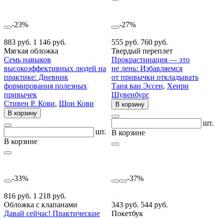
-23%
-27%
883 руб.
1 146 руб.
555 руб.
760 руб.
Мягкая обложка
Твердый переплет
Семь навыков
Прокрастинация — это
высокоэффективных людей на
не лень: Избавляемся
практике: Дневник
от привычки откладывать
формирования полезных
Таня ван Эссен
,
Хенри
привычек
Шувенбург
Стивен Р. Кови
,
Шон Кови
В корзину
В корзину
шт.
шт.
В корзине
В корзине
-33%
-37%
816 руб.
1 218 руб.
Обложка с клапанами
343 руб.
544 руб.
Давай сейчас! Практические
Покетбук