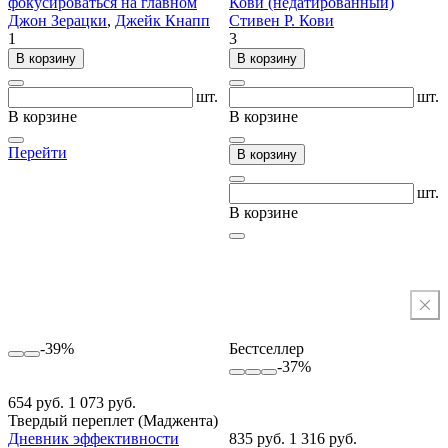
фокусироваться на главном
Кови (недатированный)
Джон Зерацки
,
Джейк Кнапп
Стивен Р. Кови
1
3
В корзину
В корзину
шт.
шт.
В корзине
В корзине
Перейти
В корзину
шт.
В корзине
-39%
Бестселлер
-37%
654 руб.
1 073 руб.
Твердый переплет (Маджента)
Дневник эффективности
835 руб.
1 316 руб.