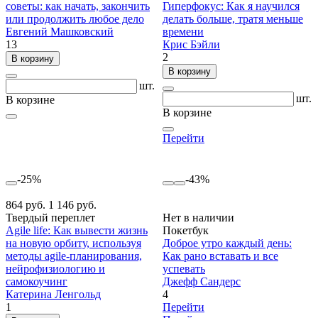
советы: как начать, закончить
Гиперфокус: Как я научился
или продолжить любое дело
делать больше, тратя меньше
Евгений Машковский
времени
13
Крис Бэйли
2
В корзину
В корзину
шт.
шт.
В корзине
В корзине
Перейти
-25%
-43%
864 руб.
1 146 руб.
Твердый переплет
Нет в наличии
Agile life: Как вывести жизнь
Покетбук
на новую орбиту, используя
Доброе утро каждый день:
методы agile-планирования,
Как рано вставать и все
нейрофизиологию и
успевать
самокоучинг
Джефф Сандерс
Катерина Ленгольд
4
1
Перейти