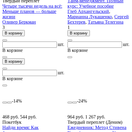
Твердый переплет
Тайм-менеджмент. Полный
Четыре тысячи недель на всё:
курс: Учебное пособие
Меньше планов — больше
Глеб Архангельский
,
жизни
Марианна Лукашенко
,
Сергей
Оливер Беркман
Бехтерев
,
Татьяна Телегина
3
1
В корзину
В корзину
шт.
шт.
В корзине
В корзине
В корзину
шт.
В корзине
-14%
-24%
468 руб.
544 руб.
964 руб.
1 267 руб.
Покетбук
Твердый переплет (Деним)
Найди время: Как
Ежедневник: Метод Стивена