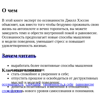
О чем
В этой книге эксперт по осознанности Джилл Хэссон
объясняет, как вместо того чтобы бездумно проживать свою
жизнь на автопилоте и вечно торопиться, вы можете
замедлить темп и обрести внутренний покой и равновесие.
Осознанность предполагает новые способы мышления
и модели поведения, уменьшает стресс и повышает
удовлетворенность жизнью.
Зачем читать
Развернуть описание
выработать более позитивные способы мышления
и модели поведения;
Ключевые понятия
стать спокойнее и увереннее в себе;
отпустить прошлое и освободиться от деструктивных
мыслей и моделей поведения;
осознанность
слоулайф
уверенность в себе
равновесие
добиться позитивных изменений в отношениях;
достичь нового уровня самосознания и понимания.
спокойствие