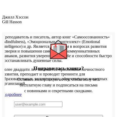
Джилл Хэссон
Gill Hasson
Преподаватель и писатель, автор книг «Самоосознанность»
(Mindfulness), «Эмоциональный интеллект» (Emotional
Intelligence) и др. Является экспертом в вопросах развития
доверия и повышения самооценки, коммуникативных
навыков, развития уверенности в себе и способности быстро
восстанавливать душевные силы.
Понравилась книга?
Более двадцати лет занимается проблемами личностного
развития, преподает и проводит тренинги для
образовательных, волонтерских, общественных и частных
Оставьте электронную почту, чтобы получить
организаций.
бесплатную главу и подписаться на письма
с новинками и секретными скидками.
Подробнее