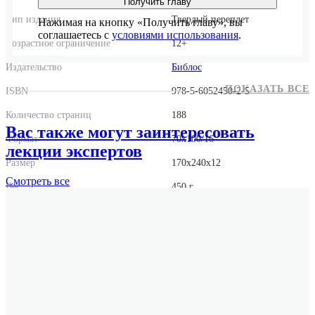
Получить главу
Тип издания
Твердый переплет
Нажимая на кнопку «Получить главу», вы
соглашаетесь с
условиями использования
.
Возрастное ограничение
12+
Издательство
Библос
ПОКАЗАТЬ ВСЕ
ISBN
978-5-6052450-2-5
Количество страниц
188
Вас также могут заинтересовать
Формат
70x100/16
лекции экспертов
Размер
170x240x12
Смотреть
все
Вес
450 г.
Оригинальное название
Mindfulness. Be Mindful. Live in the Moment Автор
на иностранном языке Gill Hasson
Оригинальное имя автора
Gill Hasson