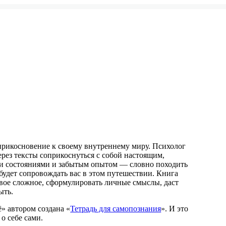
прикосновение к своему внутреннему миру. Психолог
рез тексты соприкоснуться с собой настоящим,
ми состояниями и забытым опытом — словно походить
будет сопровождать вас в этом путешествии. Книга
свое сложное, сформулировать личные смыслы, даст
ыть.
ё» автором создана «
Тетрадь для самопознания
». И это
о себе сами.