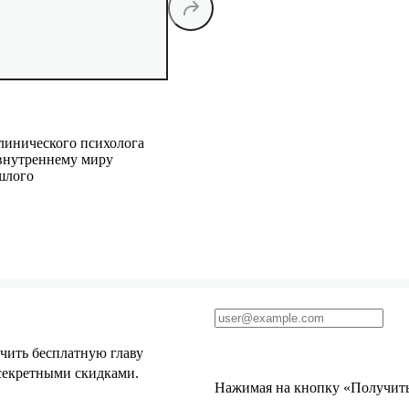
линического психолога
 внутреннему миру
шлого
чить бесплатную главу
 секретными скидками.
Нажимая на кнопку «Получить 