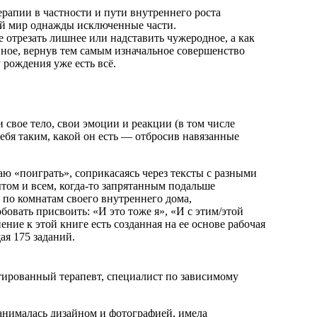
ерапии в частности и пути внутреннего роста
ий мир однажды исключенные части.
е отрезать лишнее или надставить чужеродное, а как
нное, вернув тем самым изначальное совершенство
 рождения уже есть всё.
и свое тело, свои эмоции и реакции (в том числе
ебя таким, какой он есть — отбросив навязанные
аю «поиграть», соприкасаясь через тексты с разными
том и всем, когда-то запрятанным подальше
 по комнатам своего внутреннего дома,
бовать присвоить: «И это тоже я», «И с этим/этой
ние к этой книге есть созданная на ее основе рабочая
ая 175 заданий.
тированный терапевт, специалист по зависимому
анималась дизайном и фотографией, имела