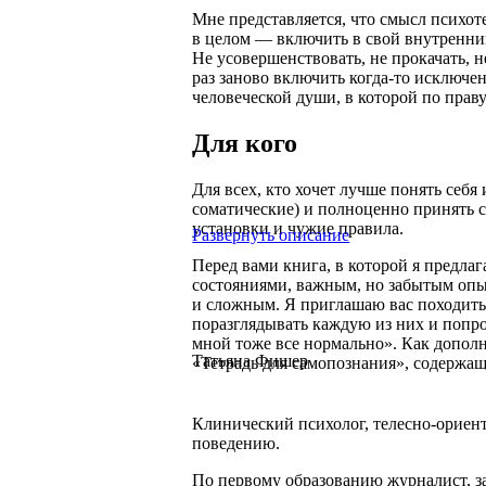
Мне представляется, что смысл психот
в целом — включить в свой внутренн
Не усовершенствовать, не прокачать, н
раз заново включить когда-то исключе
человеческой души, в которой по праву
Для кого
Для всех, кто хочет лучше понять себя 
соматические) и полноценно принять с
установки и чужие правила.
Развернуть описание
Перед вами книга, в которой я предлаг
состояниями, важным, но забытым опы
и сложным. Я приглашаю вас походить
поразглядывать каждую из них и попро
мной тоже все нормально». Как дополне
Татьяна Фишер
«Тетрадь для самопознания», содержащ
Клинический психолог, телесно-ориен
поведению.
По первому образованию журналист, з