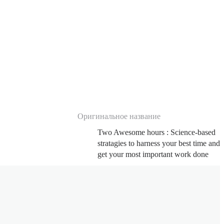
Оригинальное название
Two Awesome hours : Science-based
stratagies to harness your best time and
get your most important work done
Оригинальное имя автора
Josh Davis