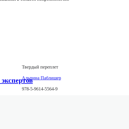
Твердый переплет
Альпина Паблишер
 экспертов
978-5-9614-5564-9
160
2016
60x90/16