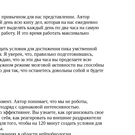
в привычном для нас представлении. Автор
ий день всю кипу дел, которая на нас ежедневно
ает выделять каждый день по два часа на самую
работу. И это время работать максимально
дать условия для достижения пика умственной
я. Я уверен, что, правильно подготовившись,
ждаю, что за эти два часа вы проделаете всю
нужном режиме мозговой активности вы способны
 дня так, что останетесь довольны собой и будете
жмент. Автор понимает, что мы не роботы,
в подряд с одинаковой интенсивностью.
 эффективнее. Вы узнаете, как организовать свое
и себя, как реагировать на внешние раздражители
 для того, чтобы на 120 минут создать условия для
ы.
дованиях в области нейробиологии.