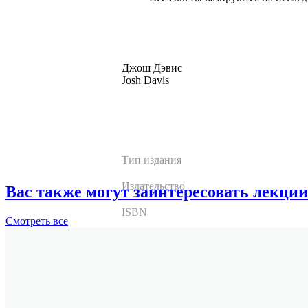
Джош Дэвис
Josh Davis
Тип издания
Издательство
Вас также могут заинтересовать лекции
ISBN
Смотреть
все
Количество страниц
Год выпуска
Формат