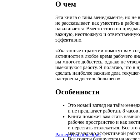
О чем
Эта книга о тайм-менеджменте, но не 
не рассказывает, как уместить в рабоч
наваливается. Вместо этого он предлаг
важную, неотложную и ответственную 
эффективно.
«Указанные стратегии помогут вам соз
активности в любое время рабочего дн
вы многого добьетесь, однако не утвер
имеющуюся работу. Я полагаю, что в 
сделать наиболее важные дела текущего
настроены достичь большего».
Особенности
Это новый взгляд на тайм-менед
и не предлагает работать 8 часо
Книга поможет вам стать намного
рабочее пространство и как вест
и перестать отвлекаться. Все это
максимально эффективной работ
Развернуть описание
Все советы базируются на иссле