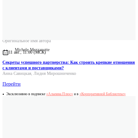
Переводчик
Надежда Исаева
Оригинальное название
La felicità (non) è un mito: Liberati dalla paura di non farcela
Оригинальное имя автора
Michele Mezzanotte
11 авг., 11:00 (МСК)
Секреты успешного партнерства: Как строить крепкие отношения
с клиентами и поставщиками?
Анна Савицкая
,
Лидия Мирошниченко
Перейти
Эксклюзивно в подписке
«Альпина.Плюс»
и в
«Корпоративной Библиотеке»