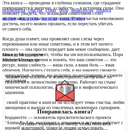
Эта книга — проводник в глубины сознания, где страдание
превращается в энергию, а слабость — в источник силы. Она
психология
счастье
страх
боль
мифология
тревога
поможет увидеть, что за каждым симптомом стоит
апатия
депрессия
энергия
самотерапия
не поломка, а попытка исцеления. И что счастья невозможно
достичь, но его можно прожить, если перестать убегать
от самого себя.
Когда душа плачет, она проявляет свои слезы через
переживания или иные симптомы, и в этом нет ничего
плохого — она просто передает вам некое сообщение, дает
вам в руки инструмент, чтобы вы им воспользовались. Пора
Микеле Меццанотте
изменить точку зрения и понять, что ваш симптом — это
Michele Mezzanotte
ресурс, ваша слабость — ваша сила, а ваша боль — язык
общения. Научитесь слушать себя, и вы наконец сможете
переродиться, точнее, вы родитесь по-настоящему и станете
Итальянский психолог и психотерапевт, автор книг по
счастливым.
психологии и личностному развитию. Работает на стыке
клинической психологии, философии и мифологического
мышления.
В своей практике и книгах он исследует темы счастья, любви,
самооценки и выхода из токсичных жизненных сценариев.
Понравилась книга?
Меццанотте — основатель просветительского проекта
L’Anima Fa Arte, выступает с лекциями и активно работает с
Оставьте электронную почту, чтобы получить
широкой аудиторией, помогая людям осмысливать