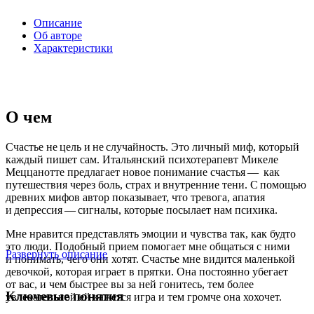
Описание
Об авторе
Характеристики
О чем
Счастье не цель и не случайность. Это личный миф, который
каждый пишет сам. Итальянский психотерапевт Микеле
Меццанотте предлагает новое понимание счастья — как
путешествия через боль, страх и внутренние тени. С помощью
древних мифов автор показывает, что тревога, апатия
и депрессия — сигналы, которые посылает нам психика.
Мне нравится представлять эмоции и чувства так, как будто
это люди. Подобный прием помогает мне общаться с ними
Развернуть описание
и понимать, чего они хотят. Счастье мне видится маленькой
девочкой, которая играет в прятки. Она постоянно убегает
от вас, и чем быстрее вы за ней гонитесь, тем более
Ключевые понятия
увлекательной ей кажется игра и тем громче она хохочет.