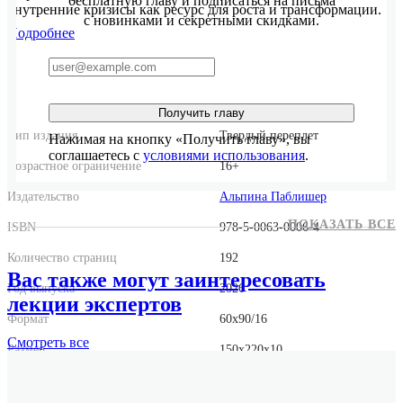
бесплатную главу и подписаться на письма
внутренние кризисы как ресурс для роста и трансформации.
с новинками и секретными скидками.
Подробнее
Получить главу
Тип издания
Твердый переплет
Нажимая на кнопку «Получить главу», вы
соглашаетесь с
условиями использования
.
Возрастное ограничение
16+
Издательство
Альпина Паблишер
ПОКАЗАТЬ ВСЕ
ISBN
978-5-0063-0006-4
Количество страниц
192
Вас также могут заинтересовать
Год выпуска
2026
лекции экспертов
Формат
60x90/16
Смотреть
все
Размер
150x220x10
Вес
334 г.