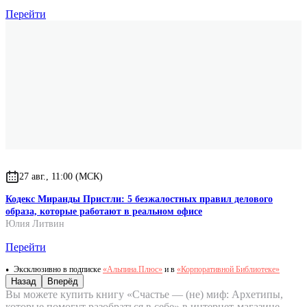
Перейти
27 авг., 11:00 (МСК)
Кодекс Миранды Пристли: 5 безжалостных правил делового
образа, которые работают в реальном офисе
Юлия Литвин
Перейти
Эксклюзивно в подписке
«Альпина.Плюс»
и в
«Корпоративной Библиотеке»
Назад
Вперёд
Вы можете купить книгу «Счастье — (не) миф: Архетипы,
которые помогут разобраться в себе» в интернет-магазине