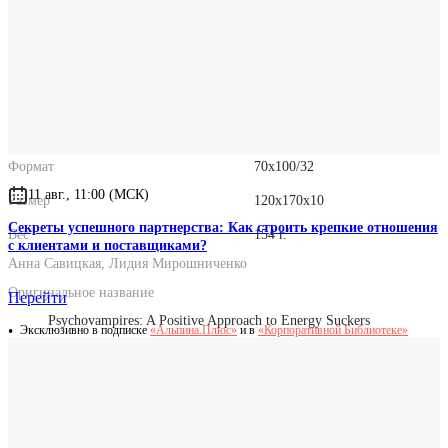
Издательство
Альпина Паблишер
ISBN
978-5-9614-9315-3
Количество страниц
190
Год выпуска
2025
Формат
70x100/32
11 авг., 11:00 (МСК)
Размер
120x170x10
Секреты успешного партнерства: Как строить крепкие отношения
Вес
154 г.
с клиентами и поставщиками?
Анна Савицкая
,
Лидия Мирошниченко
Оригинальное название
Перейти
Psychovampires: A Positive Approach to Energy Suckers
Эксклюзивно в подписке
«Альпина.Плюс»
и в
«Корпоративной Библиотеке»
Оригинальные имена авторов
Hamid Peseschkian
Connie Voigt