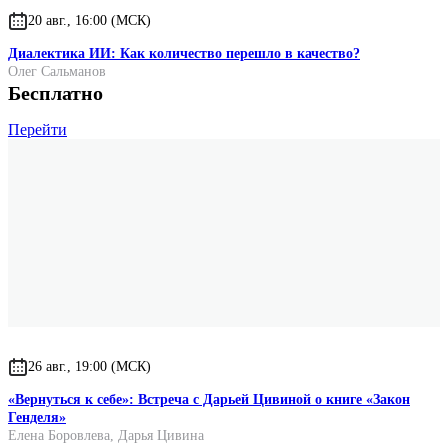
20 авг., 16:00 (МСК)
Диалектика ИИ: Как количество перешло в качество?
Олег Сальманов
Бесплатно
Перейти
26 авг., 19:00 (МСК)
«Вернуться к себе»: Встреча с Дарьей Цивиной о книге «Закон
Генделя»
Елена Боровлева
,
Дарья Цивина