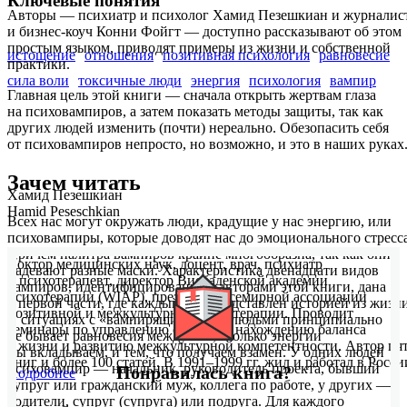
Ключевые понятия
Авторы — психиатр и психолог Хамид Пезешкиан и журналис
и бизнес-коуч Конни Фойгт — доступно рассказывают об этом
простым языком, приводят примеры из жизни и собственной
истощение
отношения
позитивная психология
равновесие
практики.
сила воли
токсичные люди
энергия
психология
вампир
Главная цель этой книги — сначала открыть жертвам глаза
на психовампиров, а затем показать методы защиты, так как
других людей изменить (почти) нереально. Обезопасить себя
от психовампиров непросто, но возможно, и это в наших руках
Зачем читать
Хамид Пезешкиан
Hamid Peseschkian
Всех нас могут окружать люди, крадущие у нас энергию, или
психовампиры, которые доводят нас до эмоционального стресса
Причем палитра вампиров крайне многообразна, так как они
Доктор медицинских наук, доцент, врач, психиатр
надевают разные маски. Характеристика двенадцати видов
и психотерапевт, директор Висбаденской академии
вампиров, идентифицированных авторами этой книги, дана
психотерапии (WIAP), президент Всемирной ассоциации
в первой части, где каждый тип представлен историей из жизни
позитивной и межкультурной психотерапии. Проводит
В ситуациях с «вампирящими» нас людьми принципиально
семинары по управлению стрессом, нахождению баланса
не бывает равновесия между тем, сколько энергии
в жизни и развитию межкультурной компетентности. Автор пя
мы вкладываем, и тем, что получаем взамен. У одних людей
книг и более 100 статей. В 1991–1999 гг. жил и работал в Росси
психовампир — начальник, руководитель проекта, бывший
Понравилась книга?
Подробнее
супруг или гражданский муж, коллега по работе, у других —
родители, супруг (супруга) или подруга. Для каждого