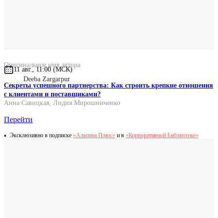
Переводчик
Токарева Елена
Оригинальное название
House Of Yesterday
Оригинальное имя автора
11 авг., 11:00 (МСК)
Deeba Zargarpur
Секреты успешного партнерства: Как строить крепкие отношения
с клиентами и поставщиками?
Анна Савицкая
,
Лидия Мирошниченко
Перейти
Эксклюзивно в подписке
«Альпина.Плюс»
и в
«Корпоративной Библиотеке»
Заргарпур написала великолепный дебютный роман,
раскрывающий сложные взаимоотношения между разными
поколениями одной большой иммигрантской семьи. Эта
история о неизбежных изменениях, происходящих в жизни
подростка.
Booklist