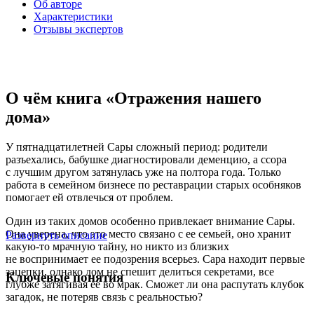
Об авторе
Характеристики
Отзывы экспертов
О чём книга «Отражения нашего
дома»
У пятнадцатилетней Сары сложный период: родители
разъехались, бабушке диагностировали деменцию, а ссора
с лучшим другом затянулась уже на полтора года. Только
работа в семейном бизнесе по реставрации старых особняков
помогает ей отвлечься от проблем.
Один из таких домов особенно привлекает внимание Сары.
Она уверена, что это место связано с ее семьей, оно хранит
Развернуть описание
какую-то мрачную тайну, но никто из близких
не воспринимает ее подозрения всерьез. Сара находит первые
зацепки, однако дом не спешит делиться секретами, все
Ключевые понятия
глубже затягивая ее во мрак. Сможет ли она распутать клубок
загадок, не потеряв связь с реальностью?