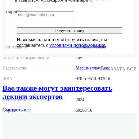
Подробнее
Получить главу
Нажимая на кнопку «Получить главу», вы
соглашаетесь с
условиями использования
.
Тип издания
Мягкая обложка
Возрастное ограничение
16+
Издательство
Маршмеллоу Букс
ПОКАЗАТЬ ВСЕ
ISBN
978-5-9614-9330-6
Вас также могут заинтересовать
Количество страниц
320
лекции экспертов
Год выпуска
2024
Смотреть
все
Формат
60x90/16
Размер
150x210x30
Вес
302 г.