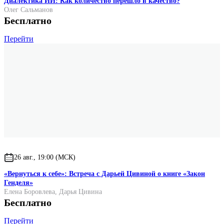
Диалектика ИИ: Как количество перешло в качество?
Олег Сальманов
Бесплатно
Перейти
26 авг., 19:00 (МСК)
«Вернуться к себе»: Встреча с Дарьей Цивиной о книге «Закон
Генделя»
Елена Боровлева
,
Дарья Цивина
Бесплатно
Перейти