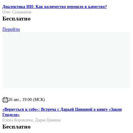
Диалектика ИИ: Как количество перешло в качество?
Олег Сальманов
Бесплатно
Перейти
26 авг., 19:00 (МСК)
«Вернуться к себе»: Встреча с Дарьей Цивиной о книге «Закон
Генделя»
Елена Боровлева
,
Дарья Цивина
Бесплатно