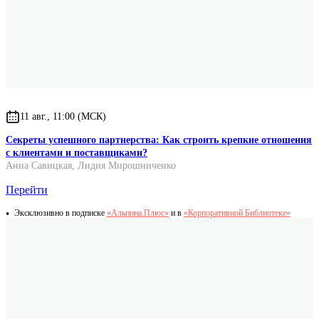
Вес
247 г.
11 авг., 11:00 (МСК)
Секреты успешного партнерства: Как строить крепкие отношения
с клиентами и поставщиками?
Анна Савицкая
,
Лидия Мирошниченко
Перейти
Эксклюзивно в подписке
«Альпина.Плюс»
и в
«Корпоративной Библиотеке»