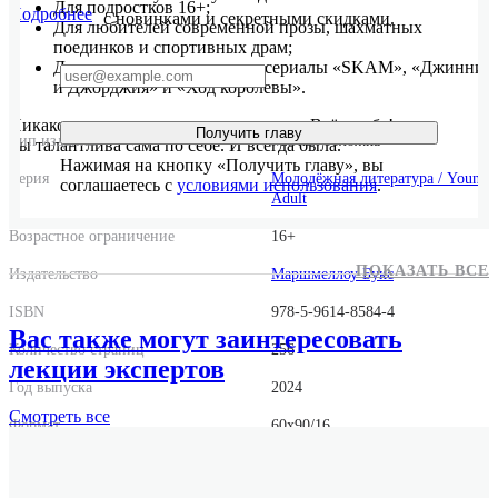
Для подростков 16+;
Подробнее
с новинками и секретными скидками.
Для любителей современной прозы, шахматных
поединков и спортивных драм;
Для тех, кому понравились сериалы «SKAM», «Джинни
и Джорджия» и «Ход королевы».
Никакого секретного ингредиента нет. Всё в тебе!
Получить главу
Тип издания
Мягкая обложка
Ты талантлива сама по себе. И всегда была.
Нажимая на кнопку «Получить главу», вы
Серия
Молодёжная литература / Young
соглашаетесь с
условиями использования
.
Adult
Возрастное ограничение
16+
ПОКАЗАТЬ ВСЕ
Издательство
Маршмеллоу Букс
ISBN
978-5-9614-8584-4
Вас также могут заинтересовать
Количество страниц
256
лекции экспертов
Год выпуска
2024
Смотреть
все
Формат
60x90/16
Размер
140x210x20