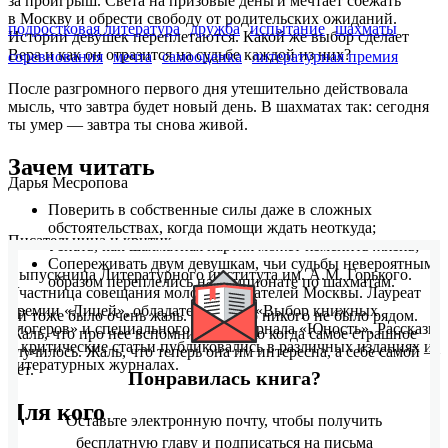
за проигрыш. Света на призовые деньги мечтает сбежать
в Москву и обрести свободу от родительских ожиданий.
подростковая литература
дружба
испытание
шахматы
Истории девушек переплетаются. Какой же выбор сделает
Вера и как он отразится на судьбе каждой из них?
соревнования
мечта
самооценка
литературная премия
После разгромного первого дня утешительно действовала
мысль, что завтра будет новый день. В шахматах так: сегодня
ты умер — завтра ты снова живой.
Зачем читать
Дарья Месропова
Поверить в собственные силы даже в сложных
обстоятельствах, когда помощи ждать неоткуда;
Писательница и критик.
Узнать, как шахматная партия может изменить жизнь;
Сопереживать двум девушкам, чьи судьбы невероятным
Выпускница Литературного института им. А.М. Горького.
образом переплелись на чемпионате по шахматам.
Участница совещания молодых писателей Москвы. Лауреат
премии «Лицей», обладатель приза «Выбор книжных
Ей тоже было очень жаль. Жаль, что никого не было рядом.
блогеров» и специального приза журнала «Юность». Рассказы
Жаль, что про нее вспомнили, только когда самое страшное
и критические статьи публиковались в различных изданиях и
случилось. Жаль, что теперь она им интересна, а себе самой —
литературных журналах.
нет.
Понравилась книга?
Для кого
Оставьте электронную почту, чтобы получить
бесплатную главу и подписаться на письма