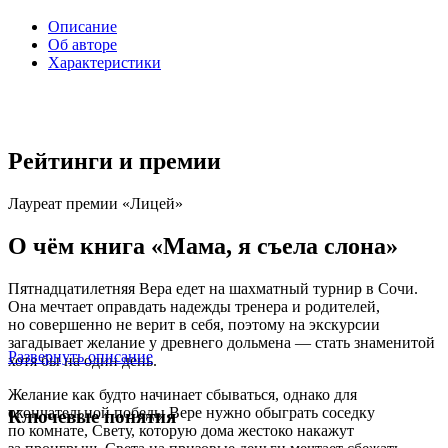
Описание
Об авторе
Характеристики
Рейтинги и премии
Лауреат премии «Лицей»
О чём книга «Мама, я съела слона»
Пятнадцатилетняя Вера едет на шахматный турнир в Сочи.
Она мечтает оправдать надежды тренера и родителей,
но совершенно не верит в себя, поэтому на экскурсии
загадывает желание у древнего дольмена — стать знаменитой
Развернуть описание
хотя бы на один день.
Желание как будто начинает сбываться, однако для
окончательной победы Вере нужно обыграть соседку
Ключевые понятия
по комнате, Свету, которую дома жестоко накажут