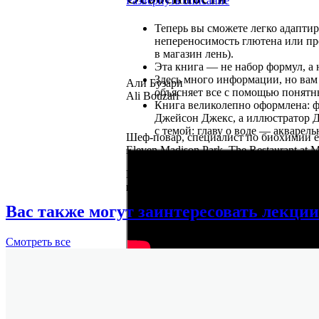
Развернуть описание
Теперь вы сможете легко адаптиро
непереносимость глютена или про
в магазин лень).
Эта книга — не набор формул, а
Здесь много информации, но вам 
Али Бузари
объясняет все с помощью понятн
Ali Bouzari
Книга великолепно оформлена: фо
Джейсон Джекс, а иллюстратор 
с темой: главу о воде — акварель
Шеф-повар, специалист по биохимии е
Eleven Madison Park, The Restaurant at 
В 2014 году основал компанию Pilot R
приготовления еды.
Вас также могут заинтересовать лекции
Смотреть
все
Развернуть
Подробнее