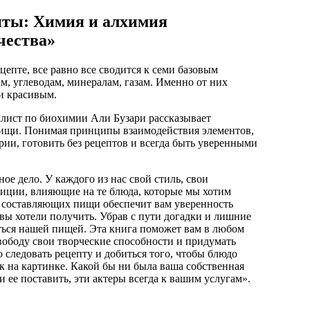
нты: Химия и алхимия
чества»
цепте, все равно все сводится к семи базовым
ам, углеводам, минералам, газам. Именно от них
и красивым.
лист по биохимии Али Бузари рассказывает
пищи. Понимая принципы взаимодействия элементов,
рии, готовить без рецептов и всегда быть уверенными
е дело. У каждого из нас свой стиль, свои
диции, влияющие на те блюда, которые мы хотим
и составляющих пищи обеспечит вам уверенность
о вы хотели получить. Убрав с пути догадки и лишние
ься нашей пищей. Эта книга поможет вам в любом
вободу свои творческие способности и придумать
 следовать рецепту и добиться того, чтобы блюдо
к на картинке. Какой бы ни была ваша собственная
и ее поставить, эти актеры всегда к вашим услугам».