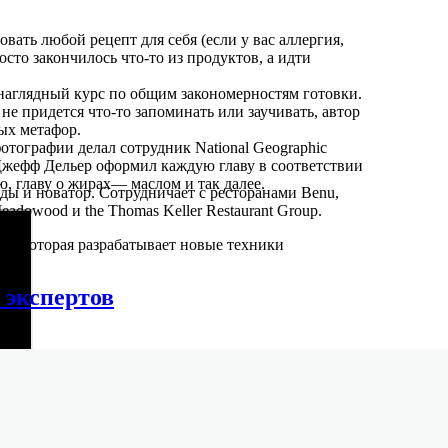
вать любой рецепт для себя (если у вас аллергия,
сто закончилось что-то из продуктов, а идти
 наглядный курс по общим закономерностям готовки.
не придется что-то запоминать или заучивать, автор
ых метафор.
тографии делал сотрудник National Geographic
Джефф Дельер оформил каждую главу в соответствии
ю, главу о жирах— маслом и так далее.
ды и новатор. Сотрудничает с ресторанами Benu,
Meadowood и the Thomas Keller Restaurant Group.
+D, которая разрабатывает новые техники
 экспертов