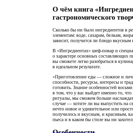
О чём книга «Ингредие
гастрономического твор
Сколько бы ни было ингредиентов в ре
элементам: воде, сахарам, белкам, жир
зависит, получится ли блюдо вкусным 
В «Ингредиентах» шеф-повар и специа
о характере основных составляющих 
вы сможете легко разобраться в кулина
в идеальном результате.
«Приготовление еды — сложное и лично
способности, ресурсы, интересы и тра
готовить. Знание особенностей восьм
в том, что у вас выйдет именно то, чт
ритуалы, мы сможем больше наслаждат
случае — хотите ли вы выпустить на с
нечто новое и удивительное или просто
получилось и вкусным, и красивым, ка
пьеса и в каком бы стиле вы ни захотел
Особенности