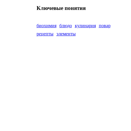
Ключевые понятия
биохимия
блюдо
кулинария
повар
рецепты
элементы