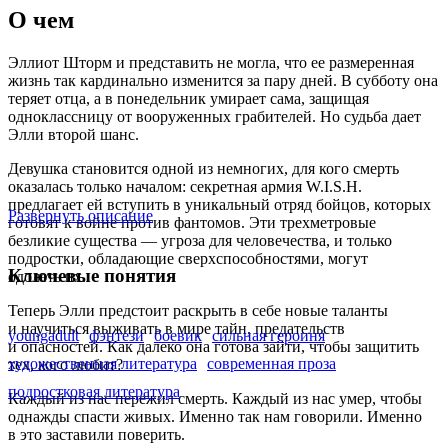
О чем
Эллиот Шторм и представить не могла, что ее размеренная
жизнь так кардинально изменится за пару дней. В субботу она
теряет отца, а в понедельник умирает сама, защищая
одноклассницу от вооруженных грабителей. Но судьба дает
Элли второй шанс.
Девушка становится одной из немногих, для кого смерть
оказалась только началом: секретная армия W.I.S.H.
предлагает ей вступить в уникальный отряд бойцов, которых
Развернуть описание
готовят к войне против фантомов. Эти трехметровые
безликие существа — угроза для человечества, и только
подростки, обладающие сверхспособностями, могут
Ключевые понятия
одолеть их.
Теперь Элли предстоит раскрыть в себе новые таланты
и научиться выживать в мире тайн, предательств
youngadult
фэнтези
боевик
сильная героиня
и опасностей. Как далеко она готова зайти, чтобы защитить
художественная литература
современная проза
тех, кого любит?
подростковая литература
Каждый из нас пережил смерть. Каждый из нас умер, чтобы
однажды спасти живых. Именно так нам говорили. Именно
в это заставили поверить.