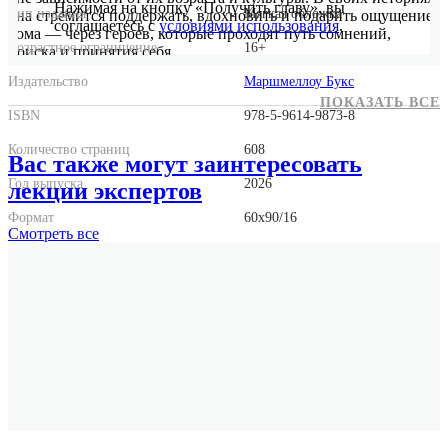
Нажимая на кнопку «Получить главу», вы
Тип издания
Мягкая обложка
она стремится поддержать, вдохновить и подарить ощущение
соглашаетесь с
условиями использования
.
дома — через героев, которые проходят путь сомнений,
Возрастное ограничение
16+
поиска и принятия себя.
Издательство
Маршмеллоу Букс
ПОКАЗАТЬ ВСЕ
ISBN
978-5-9614-9873-8
Количество страниц
608
Вас также могут заинтересовать
Год выпуска
2026
лекции экспертов
Формат
60x90/16
Смотреть
все
Размер
140x210x50
Вес
517 г.