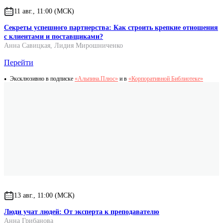
11 авг., 11:00 (МСК)
Секреты успешного партнерства: Как строить крепкие отношения
с клиентами и поставщиками?
Анна Савицкая
,
Лидия Мирошниченко
Перейти
Эксклюзивно в подписке
«Альпина.Плюс»
и в
«Корпоративной Библиотеке»
13 авг., 11:00 (МСК)
Люди учат людей: От эксперта к преподавателю
Анна Грибанова