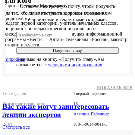
Для кого
Марина Ремпель (Малионова)
Оставьте электронную почту, чтобы получить
бесплатную главу и подписаться на письма
Для тех, кто хочет построить здоровые отношения
с родителями.
с новинками и секретными скидками.
Педагог первой категории, учитель начальных классов,
специалист по педагогической психологии и
психодиагностике, журналист, ведущая информационной
программы «Вести — Алтай» телеканала «Россия», магистр
истории искусств.
Получить главу
Подробнее
Нажимая на кнопку «Получить главу», вы
соглашаетесь с
условиями использования
.
ПОКАЗАТЬ ВСЕ
Тип издания
Твердый переплет
Возрастное ограничение
16+
Вас также могут заинтересовать
лекции экспертов
Издательство
Альпина Паблишер
ISBN
978-5-9614-9041-1
Смотреть
все
Количество страниц
358