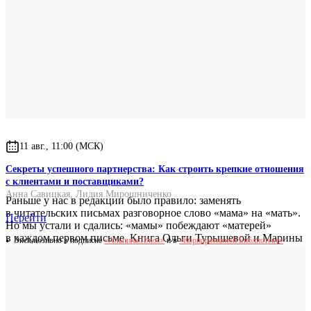
Год выпуска
2025
Формат
60x90/16
Размер
150x220x30
Вес
525 г.
11 авг., 11:00 (МСК)
Секреты успешного партнерства: Как строить крепкие отношения
с клиентами и поставщиками?
Анна Савицкая
,
Лидия Мирошниченко
Раньше у нас в редакции было правило: заменять
в читательских письмах разговорное слово «мама» на «мать».
Перейти
Но мы устали и сдались: «мамы» побеждают «матерей»
в каждом первом письме. Книга Ольги Турышевой и Марины
Эксклюзивно в подписке
«Альпина.Плюс»
и в
«Корпоративной Библиотеке»
Ремпель не превращает «мам» в «матерей», а подсказывает,
как правильно сепарироваться, не разрушая ни себя,
ни близких. Авторы прослеживают, откуда зародились
мешающие нам установки, и наглядно, с упражнениями,
разбирают способы эти установки изменить. Идеальное