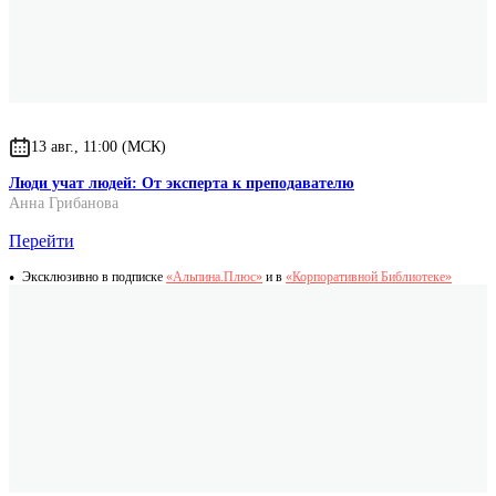
пособие для всех, кому 18 и больше лет.
Александр Акулиничев
главный редактор Psychologies.ru
13 авг., 11:00 (МСК)
Люди учат людей: От эксперта к преподавателю
Анна Грибанова
Перейти
Эксклюзивно в подписке
«Альпина.Плюс»
и в
«Корпоративной Библиотеке»