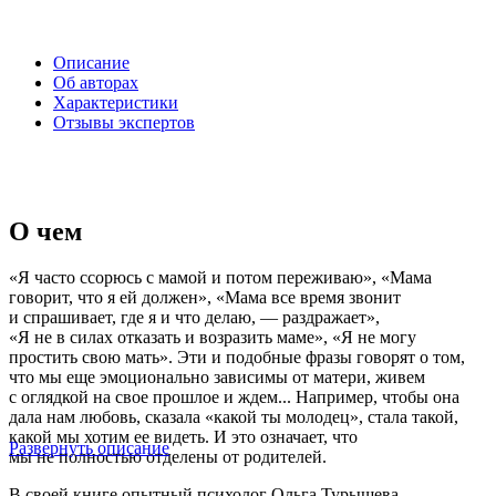
Описание
Об авторах
Характеристики
Отзывы экспертов
О чем
«Я часто ссорюсь с мамой и потом переживаю», «Мама
говорит, что я ей должен», «Мама все время звонит
и спрашивает, где я и что делаю, — раздражает»,
«Я не в силах отказать и возразить маме», «Я не могу
простить свою мать». Эти и подобные фразы говорят о том,
что мы еще эмоционально зависимы от матери, живем
с оглядкой на свое прошлое и ждем... Например, чтобы она
дала нам любовь, сказала «какой ты молодец», стала такой,
какой мы хотим ее видеть. И это означает, что
Развернуть описание
мы не полностью отделены от родителей.
В своей книге опытный психолог Ольга Турышева