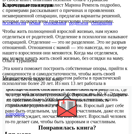
Ключевые понятия
и преподаватель и журналист Марина Ремпель подробно,
с примерами рассказывают о причинах и проявлениях
незавершенной сепарации, предлагая варианты решений,
которые подкреплены практическими упражнениями.
психология
семья
отношения
родители
сепарация
Чтобы жить полноценной взрослой жизнью, нам нужно
отделиться от родителей. Отделение в психологии называют
сепарацией. Отделение — это не разделение. Это не разрыв
отношений. Отношения с мамой — это навсегда, но по мере
нашего взросления они меняются. Когда мы отделяемся,
мы можем начать жить своей жизнью, без оглядки на маму.
Ольга Турышева
Эта книга поможет построить собственные опоры, прийти к
самоценности и самодостаточности, чтобы жить своей
Медицинский психолог с опытом работы в практической
жизнью, без оглядки на маму.
психологии более 20 лет. Из них 13 лет работала в
Психотерапевтическом центре Алтайской краевой
Взрослый человек способен и может понять и разделить, где
клинической психиатрической больницы им. Ю. К. Эрдмана.
его, а где чужая ответственность. Взрослый может выбирать
В ее практике более 5000 благодарных клиентов, жизнь
и по собственному желанию брать ответственность
которых изменилась к лучшему.
за проблемы родителей и помогать им. Взрослый дает себе
право быть отдельным, здоровым и счастливым, даже если
Подробнее
мама это осуждает, несчастна или болеет. Взрослый человек
что-то делает сам, чтобы быть здоровым и счастливым.
Понравилась книга?