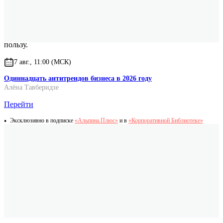
способы улучшить атмосферу в коллективе, снизить стресс
и избежать выгорания при высокой рабочей нагрузке.
Деньги — это не то, ради чего я работаю. Деньги — это
просто энергия благодарности людей, которым я приношу
пользу.
7 авг., 11:00 (МСК)
Одиннадцать антитрендов бизнеса в 2026 году
Алёна Тавберидзе
Перейти
Эксклюзивно в подписке
«Альпина.Плюс»
и в
«Корпоративной Библиотеке»