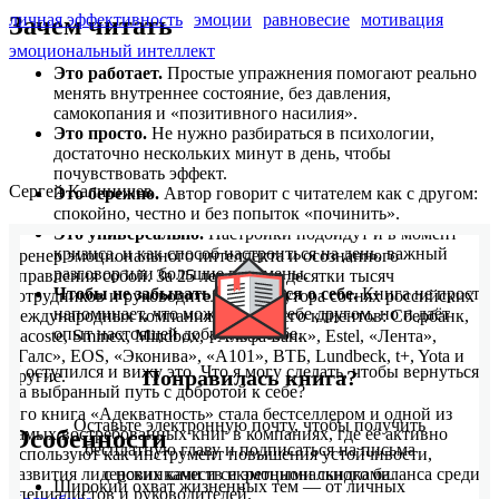
личная эффективность
эмоции
равновесие
мотивация
Зачем читать
эмоциональный интеллект
Это работает.
Простые упражнения помогают реально
менять внутреннее состояние, без давления,
самокопания и «позитивного насилия».
Это просто.
Не нужно разбираться в психологии,
достаточно нескольких минут в день, чтобы
почувствовать эффект.
Сергей Калиничев
Это бережно.
Автор говорит с читателем как с другом:
спокойно, честно и без попыток «починить».
Это универсально.
Настройки подойдут и в момент
кризиса, и как способ настроиться на день, важный
Тренер эмоционального интеллекта и осознанного
разговор или большие перемены.
управления собой. За 25 лет обучил десятки тысяч
Чтобы не забывать заботиться о себе.
Книга не просто
сотрудников и руководителей в полутора сотнях российских и
напоминает, что можно быть себе другом, но и даёт
международных компаниях. Среди его клиентов: Сбербанк,
опыт настоящей доброты к себе.
Lacoste, Sminex, Mindbox, «Альфа Банк», Estel, «Лента»,
«Галс», EOS, «Эконива», «А101», ВТБ, Lundbeck, t+, Yota и
Я оступился и вижу это. Что я могу сделать, чтобы вернуться
Понравилась книга?
другие.
на выбранный путь с добротой к себе?
Его книга «Адекватность» стала бестселлером и одной из
Оставьте электронную почту, чтобы получить
Особенности
самых востребованных книг в компаниях, где её активно
бесплатную главу и подписаться на письма
используют как инструмент повышения устойчивости,
развития лидерских качеств и эмоционального баланса среди
с новинками и секретными скидками.
Широкий охват жизненных тем — от личных
специалистов и руководителей.