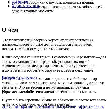
Об авторе
Говорит с тобой как с другом: поддерживающий,
Характеристики
бережный тон автора помогает включить заботу о себе
даже в трудные моменты
О чем
Это практический сборник коротких психологических
настроек, которые помогают справляться с эмоциями,
понимать себя и осуществлять желаемое.
Книга создана как инструмент самопомощи и развития — для
тех, кто сталкивается с тревогой, усталостью, виной,
сомнениями, апатией, раздражением или чувством вины
и хочет научиться быть к бережнее к себе и счастливее.
Развернуть описание
Каждая настройка — это мини-диалог с собой, где автор
мягко направляет: что себе сказать, за чем понаблюдать и что
заметить. Это не теория и не мотивация, а практика
Ключевые понятия
управления собой — ежедневная, тёплая и очень живая.
Я устал быть хорошим. И мне не обязательно соответствовать
чьим-то ожиданиям, чтобы быть ценным.
стресс
выгорание
психология
настроение
эффективность