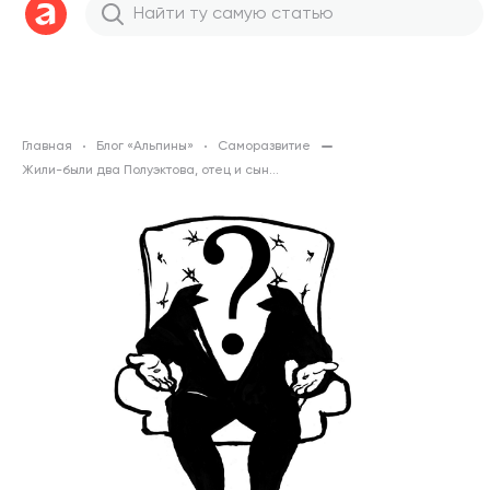
Главная
Блог «Альпины»
Саморазвитие
Жили-были два Полуэктова, отец и сын...