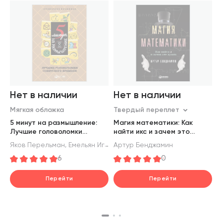
Нет в наличии
Нет в наличии
Мягкая обложка
Твердый переплет
Т
5 минут на размышление:
Магия математики: Как
М
Лучшие головоломки
найти икс и зачем это
г
советского времени
нужно
С
,
Яков Перельман
Емельян Игнатьев
Артур Бенджамин
И
6
0
Перейти
Перейти