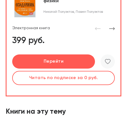
физики
Николай Полуэктов
,
Павел Полуэктов
Электронная книга
399 руб.
Подробнее
Перейти
Читать
Читать
по подписке
по подписке
за 0 руб.
за 0 руб.
Книги на эту тему