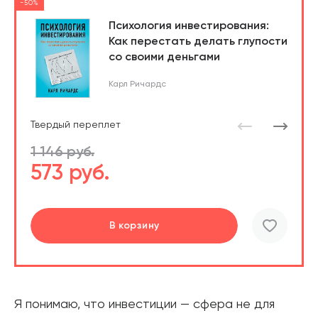
-50%
Психология инвестирования:
Как перестать делать глупости
со своими деньгами
Карл Ричардс
Твердый переплет
1 146 руб.
573 руб.
Перейти
Перейти
В корзину
шт.
В корзине
Я понимаю, что инвестиции — сфера не для