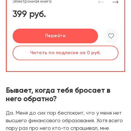
Электронная книга
399 руб.
Подробнее
Перейти
Перейти
Слушать
Читать
Читать
по подписке
по подписке
по подписке
за 0 руб.
за 0 руб.
за 0 руб.
Бывает, когда тебя бросает в
него обратно?
Да. Меня до сих пор беспокоит, что у меня нет
высшего финансового образования. Хотя всего
пару раз про него кто-то спрашивал, мне