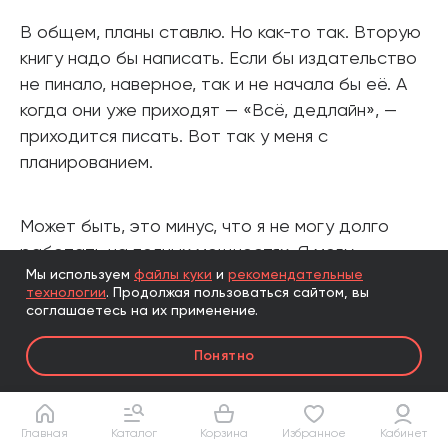
В общем, планы ставлю. Но как-то так. Вторую
книгу надо бы написать. Если бы издательство
не пинало, наверное, так и не начала бы её. А
когда они уже приходят — «Всё, дедлайн», —
приходится писать. Вот так у меня с
планированием.
Может быть, это минус, что я не могу долго
работать на полных мощностях. Я могу
Мы используем
файлы куки
и
рекомендательные
впрячься, но потом мне нужен перерыв. Я как-то
технологии
.
Продолжая пользоваться сайтом, вы
разговаривала с коучем, он рассказал, что
соглашаетесь на их применение.
людей делят на две категории. Кто-то может
напрячься, а потом необходим отдых, а кто-то
Понятно
может держать темп всегда, как какой-нибудь
Тони Роббинс. Я купила его книгу и на третьей
странице мне стало нехорошо от количества
Главная
Каталог
Корзина
Избранное
Кабинет