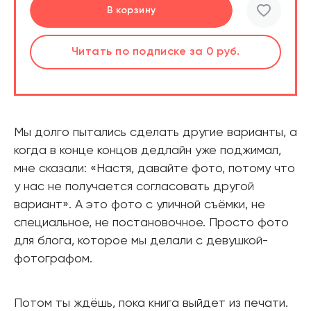
Перейти
Перейти
В корзину
В корзину
шт.
шт.
Слушать
Читать
по подписке
по подписке
за 0 руб.
за 0 руб.
Читать
Читать
по подписке
по подписке
В корзине
В корзине
за 0 руб.
за 0 руб.
Мы долго пытались сделать другие варианты, а
когда в конце концов дедлайн уже поджимал,
мне сказали: «Настя, давайте фото, потому что
у нас не получается согласовать другой
вариант». А это фото с уличной съёмки, не
специальное, не постановочное. Просто фото
для блога, которое мы делали с девушкой-
фотографом.
Потом ты ждёшь, пока книга выйдет из печати.