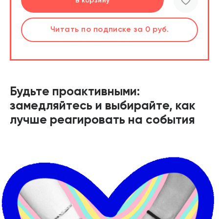
Перейти
Перейти
В корзину
шт.
Слушать
Читать
по подписке
по подписке
за 0 руб.
за 0 руб.
Читать
по подписке
В корзине
за 0 руб.
Будьте проактивными:
замедляйтесь и выбирайте, как
лучше реагировать на события