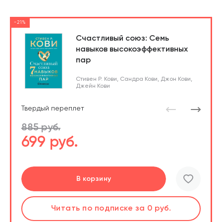
-21%
Счастливый союз: Семь
навыков высокоэффективных
пар
Стивен Р. Кови
,
Сандра Кови
,
Джон Кови
,
Джейн Кови
Твердый переплет
885 руб.
699 руб.
Перейти
Перейти
В корзину
шт.
Слушать
Читать
по подписке
по подписке
за 0 руб.
за 0 руб.
Читать
по подписке
В корзине
за 0 руб.