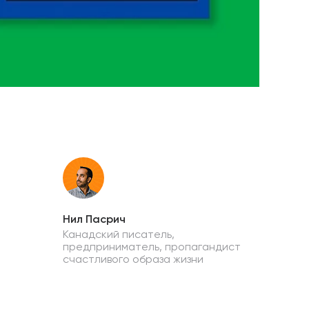
Нил Пасрич
Канадский писатель,
предприниматель, пропагандист
счастливого образа жизни