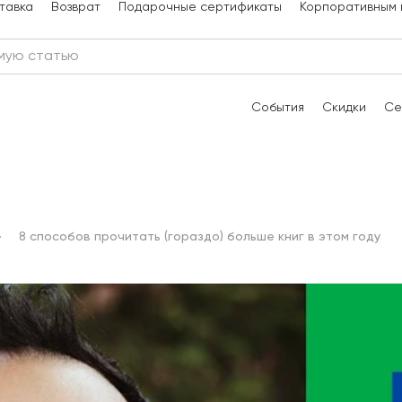
тавка
Возврат
Подарочные сертификаты
Корпоративным 
События
Скидки
Се
8 способов прочитать (гораздо) больше книг в этом году