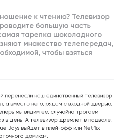
тношение к чтению? Телевизор
 проводите большую часть
 самая тарелка шоколадного
азняют множество телепередач,
обходимой, чтобы взяться
ой перенесли наш единственный телевизор
л, а вместо него, рядом с входной дверью,
еперь мы видим ее, случайно трогаем,
з в день. А телевизор дремлет в подвале,
ue Jays выйдет в плей-офф или Netflix
рточного домика».