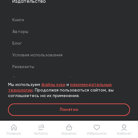
Издательство
Книги
Авторы
Блог
Условия использования
Реквизиты
Об издательской группе «Альпина»
Мы используем
файлы куки
и
рекомендательные
Вечерняя «Альпина»
технологии
.
Продолжая пользоваться сайтом, вы
соглашаетесь на их применение.
Проекты
Понятно
Партнерская программа
Главная
Каталог
Корзина
Избранное
Кабинет