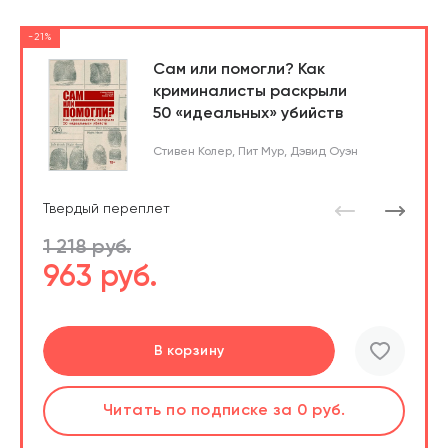
-21%
Сам или помогли? Как
криминалисты раскрыли
50 «идеальных» убийств
Стивен Колер
,
Пит Мур
,
Дэвид Оуэн
Твердый переплет
1 218 руб.
963 руб.
Перейти
В корзину
шт.
Читать
по подписке
за 0 руб.
Читать
по подписке
В корзине
за 0 руб.