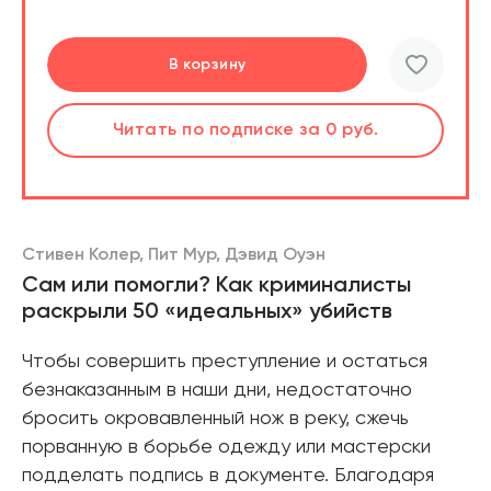
Подробнее
Перейти
Перейти
В корзину
шт.
Слушать
Читать
Читать
по подписке
по подписке
по подписке
за 0 руб.
за 0 руб.
за 0 руб.
Читать
по подписке
В корзине
за 0 руб.
Стивен Колер, Пит Мур, Дэвид Оуэн
Сам или помогли? Как криминалисты
раскрыли 50 «идеальных» убийств
Чтобы совершить преступление и остаться
безнаказанным в наши дни, недостаточно
бросить окровавленный нож в реку, сжечь
порванную в борьбе одежду или мастерски
подделать подпись в документе. Благодаря