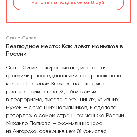
Слушать
Читать
Читать
по подписке
по подписке
по подписке
за 0 руб.
за 0 руб.
за 0 руб.
Саша Сулим
Безлюдное место: Как ловят маньяков в
России
Саша Сулим — журналистка, известная
громкими расследованиями: она рассказала,
как на Северном Кавказе преследуют
родственников людей, обвиняемых
в терроризме, писала о женщинах, убивших
мужей — домашних насильников, и сделала
репортаж о самом страшном маньяке России
Михаиле Попкове — экс-милиционере
из Ангарска, совершившем 81 убийство