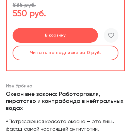
885 руб.
550 руб.
Подробнее
Перейти
Перейти
В корзину
шт.
Слушать
Читать
Читать
по подписке
по подписке
по подписке
за 0 руб.
за 0 руб.
за 0 руб.
Читать
по подписке
В корзине
за 0 руб.
Иэн Урбина
Океан вне закона: Работорговля,
пиратство и контрабанда в нейтральных
водах
«Потрясающая красота океана — это лишь
фасад самой настоящей антиутопии,