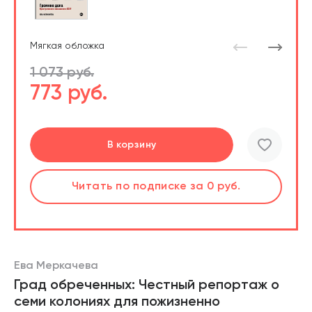
Мягкая обложка
1 073 руб.
773 руб.
Подробнее
Перейти
Перейти
В корзину
шт.
Слушать
Читать
Читать
по подписке
по подписке
по подписке
за 0 руб.
за 0 руб.
за 0 руб.
Читать
по подписке
В корзине
за 0 руб.
Ева Меркачева
Град обреченных: Честный репортаж о
семи колониях для пожизненно