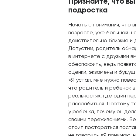
Признайте, что вы
подростка
Начать с понимания, что 
возрасте, уже большой ша
действительно близкие и
Допустим, родитель обна
в интернете с друзьями в
обеспокоить, ведь появят
оценки, экзамены и будущ
«Я устал, мне нужно пове
что родитель и ребенок в
реальностях, где один пе
расслабиться. Поэтому т
у ребенка, почему он дела
своими переживаниями. Без
стоит постараться постав
не говорить «Я понимаю, н