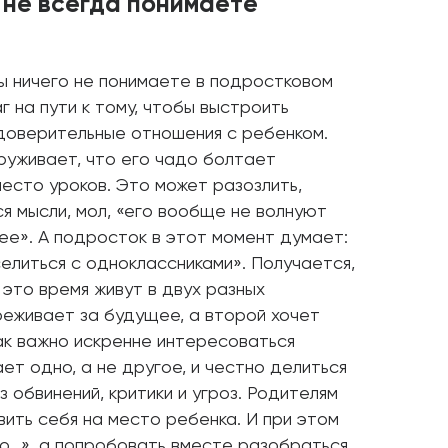
 не всегда понимаете
вы ничего не понимаете в подростковом
г на пути к тому, чтобы выстроить
 доверительные отношения с ребенком.
руживает, что его чадо болтает
место уроков. Это может разозлить,
ся мысли, мол, «его вообще не волнуют
ее». А подросток в этот момент думает:
селиться с одноклассниками». Получается,
 это время живут в двух разных
реживает за будущее, а второй хочет
ак важно искренне интересоваться
ет одно, а не другое, и честно делиться
 обвинений, критики и угроз. Родителям
ить себя на место ребенка. И при этом
о...», а попробовать вместе разобраться,