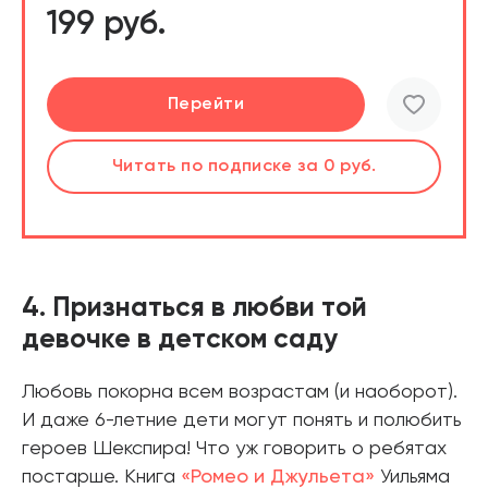
199 руб.
Подробнее
Перейти
Читать
Читать
по подписке
по подписке
за 0 руб.
за 0 руб.
4. Признаться в любви той
девочке в детском саду
Любовь покорна всем возрастам (и наоборот).
И даже 6-летние дети могут понять и полюбить
героев Шекспира! Что уж говорить о ребятах
постарше. Книга
«Ромео и Джульета»
Уильяма