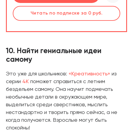
шт.
Слушать
Читать
по подписке
по подписке
за 0 руб.
за 0 руб.
Читать
по подписке
В корзине
за 0 руб.
10. Найти гениальные идеи
самому
Это уже для школьников:
«Креативность»
из
серии
4К
поможет справиться с летним
бездельем самому. Она научит подмечать
необычные детали в окружающем мире,
выделиться среди сверстников, мыслить
нестандартно и творить прямо сейчас, а не
когда получается. Взрослые могут быть
спокойны!