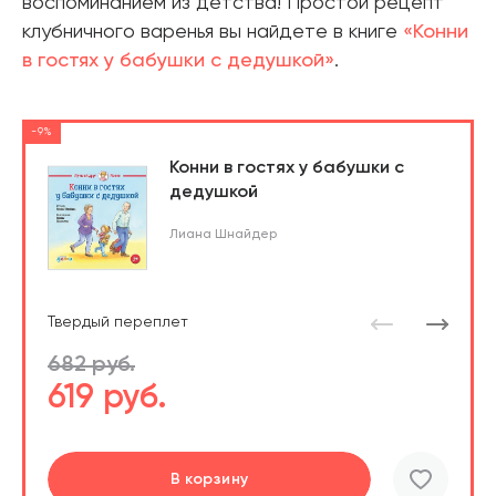
воспоминанием из детства! Простой рецепт
клубничного варенья вы найдете в книге
«Конни
в гостях у бабушки с дедушкой»
.
-9%
Конни в гостях у бабушки с
дедушкой
Лиана Шнайдер
Твердый переплет
682 руб.
619 руб.
Перейти
Перейти
В корзину