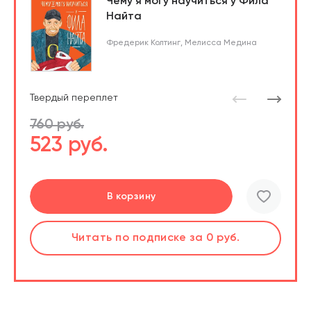
Чему я могу научиться у Фила
Найта
Фредерик Колтинг
,
Мелисса Медина
Твердый переплет
760 руб.
523 руб.
Перейти
В корзину
шт.
Читать
по подписке
за 0 руб.
Читать
по подписке
В корзине
за 0 руб.