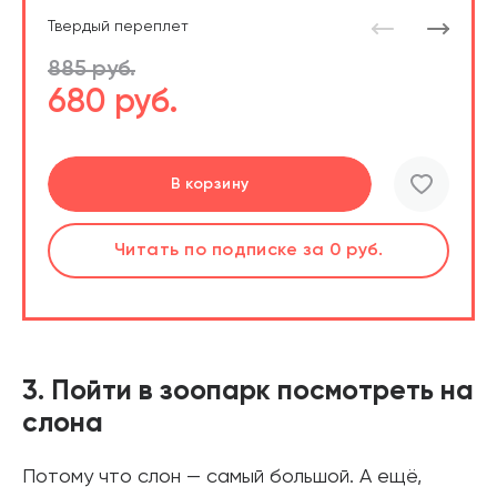
Твердый переплет
885 руб.
680 руб.
Перейти
В корзину
шт.
Слушать
по подписке
за 0 руб.
Читать
по подписке
В корзине
за 0 руб.
3. Пойти в зоопарк посмотреть на
слона
Потому что слон — самый большой. А ещё,