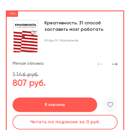
-30%
Креативность: 31 способ
заставить мозг работать
Игорь М. Намаконов
Мягкая обложка
1 146 руб.
807 руб.
Подробнее
Перейти
В корзину
шт.
Читать
Читать
по подписке
по подписке
за 0 руб.
за 0 руб.
Читать
по подписке
В корзине
за 0 руб.