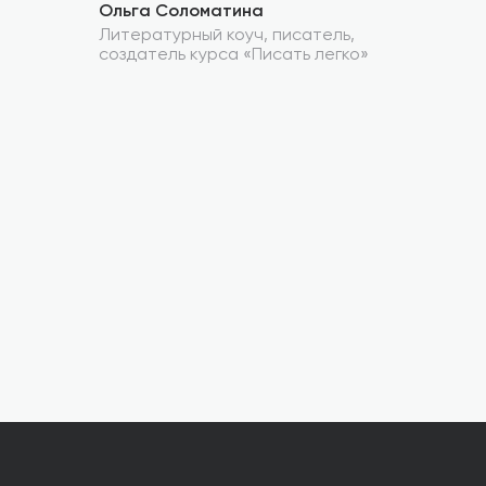
Ольга Соломатина
Литературный коуч, писатель,
создатель курса «Писать легко»