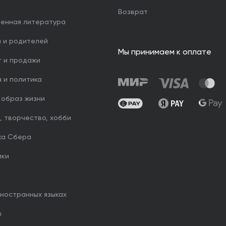
Возврат
венная литература
й и родителей
Мы принимаем к оплате
г и продажи
 и политика
 образ жизни
, творчество, хобби
ка Сбера
ики
иностранных языках
ы